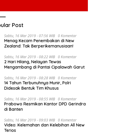
ular Post
Sabtu, 16 Mar 2019 - 07:56 WIB
0 Komentar
Menag Kecam Penembakan di New
Zealand: Tak Berperikemanusiaan!
Sabtu, 16 Mar 2019 - 08:22 WIB
0 Komentar
2 Hari Hilang, Nelayan Tewas
Mengambang di Pantai Cipalawah Garut
Sabtu, 16 Mar 2019 - 08:28 WIB
0 Komentar
14 Tahun Terbunuhnya Munir, Polri
Didesak Bentuk Tim Khusus
Sabtu, 16 Mar 2019 - 08:55 WIB
0 Komentar
Prabowo Resmikan Kantor DPD Gerindra
di Banten
Sabtu, 16 Mar 2019 - 09:03 WIB
0 Komentar
Video: Kelemahan dan Kelebihan All New
Terios