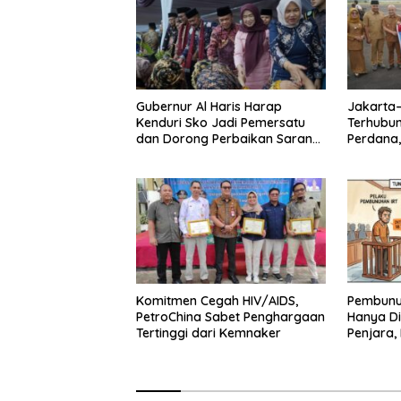
Gubernur Al Haris Harap
Jakarta
Kenduri Sko Jadi Pemersatu
Terhubun
dan Dorong Perbaikan Sarana
Perdana, 
Desa
Kunci P
Komitmen Cegah HIV/AIDS,
Pembunuh
PetroChina Sabet Penghargaan
Hanya Di
Tertinggi dari Kemnaker
Penjara,
Minta Hu