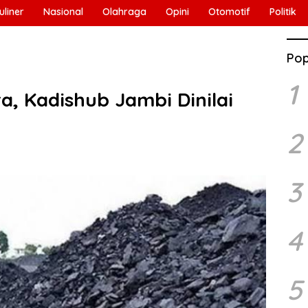
uliner
Nasional
Olahraga
Opini
Otomotif
Politik
Pop
1
a, Kadishub Jambi Dinilai
2
3
4
5