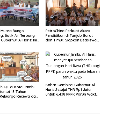
–Muara Bungo
PetroChina Perkuat Akses
g, Batik Air Terbang
Pendidikan di Tanjab Barat
Gubernur Al Haris: Ini
dan Timur, Siapkan Beasiswa
emerataan
hingga 1.000 Set Meja-Kursi
Sekolah
Kabar Gembira! Gubernur Al
 IRT di Kota Jambi
Haris Setujui THR Rp1 Juta
tuntut 18 Tahun
untuk 6.438 PPPK Paruh Waktu
 Keluarga Kecewa dan
di Jambi
kuman Mati