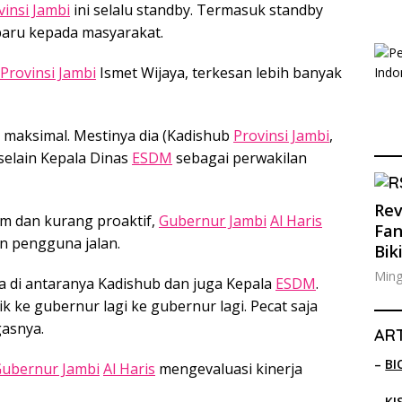
vinsi Jambi
ini selalu standby. Termasuk standby
aru kepada masyarakat.
Provinsi Jambi
Ismet Wijaya, terkesan lebih banyak
k maksimal. Mestinya dia (Kadishub
Provinsi Jambi
,
selain Kepala Dinas
ESDM
sebagai perwakilan
Rev
 dan kurang proaktif,
Gubernur Jambi
Al Haris
Fan
n pengguna jalan.
Bik
Ming
a di antaranya Kadishub dan juga Kepala
ESDM
.
k ke gubernur lagi ke gubernur lagi. Pecat saja
asnya.
ART
–
BI
ubernur Jambi
Al Haris
mengevaluasi kinerja
–
KI