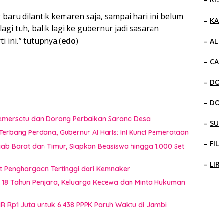
baru dilantik kemaren saja, sampai hari ini belum
–
KA
gi tuh, balik lagi ke gubernur jadi sasaran
 ini,” tutupnya.(
edo
)
–
AL
–
CA
–
D
–
D
 Pemersatu dan Dorong Perbaikan Sarana Desa
–
SU
erbang Perdana, Gubernur Al Haris: Ini Kunci Pemerataan
–
FI
jab Barat dan Timur, Siapkan Beasiswa hingga 1.000 Set
–
LI
t Penghargaan Tertinggi dari Kemnaker
t 18 Tahun Penjara, Keluarga Kecewa dan Minta Hukuman
HR Rp1 Juta untuk 6.438 PPPK Paruh Waktu di Jambi