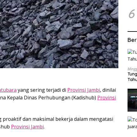
6
Ber
Mingg
Tung
Tahu
atubara
yang sering terjadi di
Provinsi Jambi
, dinilai
rena Kepala Dinas Perhubungan (Kadishub)
Provinsi
g proaktif dan maksimal bekerja dalam mengatasi
ishub
Provinsi Jambi
.