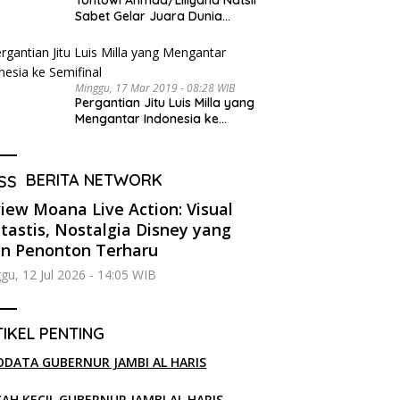
Tontowi Ahmad/Liliyana Natsir
Sabet Gelar Juara Dunia
Kedua
Minggu, 17 Mar 2019 - 08:28 WIB
Pergantian Jitu Luis Milla yang
Mengantar Indonesia ke
Semifinal
BERITA NETWORK
iew Moana Live Action: Visual
tastis, Nostalgia Disney yang
in Penonton Terharu
gu, 12 Jul 2026 - 14:05 WIB
IKEL PENTING
ODATA GUBERNUR JAMBI AL HARIS
SAH KECIL GUBERNUR JAMBI AL HARIS