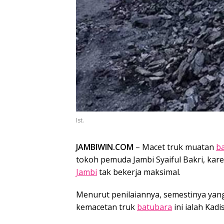
Ist.
JAMBIWIN.COM
– Macet truk muatan
b
tokoh pemuda Jambi Syaiful Bakri, ka
Jambi
tak bekerja maksimal.
Menurut penilaiannya, semestinya yan
kemacetan truk
batubara
ini ialah Kad