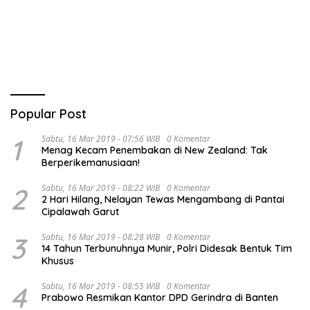
Mahasiswa Diwisudakan
Popular Post
1
Sabtu, 16 Mar 2019 - 07:56 WIB
0 Komentar
Menag Kecam Penembakan di New Zealand: Tak
Berperikemanusiaan!
2
Sabtu, 16 Mar 2019 - 08:22 WIB
0 Komentar
2 Hari Hilang, Nelayan Tewas Mengambang di Pantai
Cipalawah Garut
3
Sabtu, 16 Mar 2019 - 08:28 WIB
0 Komentar
14 Tahun Terbunuhnya Munir, Polri Didesak Bentuk Tim
Khusus
4
Sabtu, 16 Mar 2019 - 08:55 WIB
0 Komentar
Prabowo Resmikan Kantor DPD Gerindra di Banten