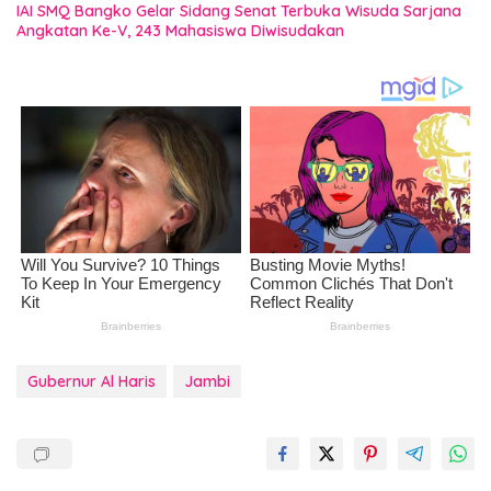
IAI SMQ Bangko Gelar Sidang Senat Terbuka Wisuda Sarjana
Angkatan Ke-V, 243 Mahasiswa Diwisudakan
Gubernur Al Haris
Jambi