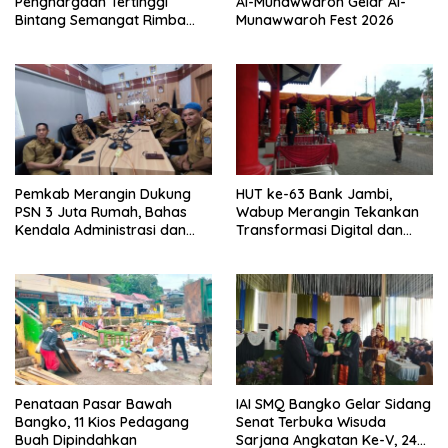
Penghargaan Tertinggi
Al-Munawwaroh Gelar Al-
Bintang Semangat Rimba
Munawwaroh Fest 2026
dari Pengakap Malaysia
Pemkab Merangin Dukung
HUT ke-63 Bank Jambi,
PSN 3 Juta Rumah, Bahas
Wabup Merangin Tekankan
Kendala Administrasi dan
Transformasi Digital dan
Teknis
Peran UMKM
Penataan Pasar Bawah
IAI SMQ Bangko Gelar Sidang
Bangko, 11 Kios Pedagang
Senat Terbuka Wisuda
Buah Dipindahkan
Sarjana Angkatan Ke-V, 243