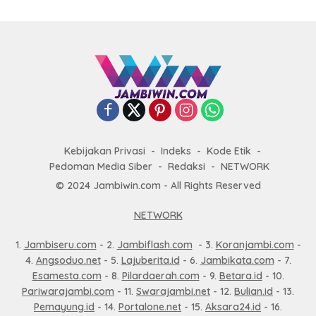
Kebijakan Privasi
Indeks
Kode Etik
Pedoman Media Siber
Redaksi
NETWORK
© 2024 Jambiwin.com - All Rights Reserved
NETWORK
1.
Jambiseru.com
- 2.
Jambiflash.com
- 3.
Koranjambi.com
-
4.
Angsoduo.net
- 5.
Lajuberita.id
- 6.
Jambikata.com
- 7.
Esamesta.com
- 8.
Pilardaerah.com
- 9.
Betara.id
- 10.
Pariwarajambi.com
- 11.
Swarajambi.net
- 12.
Bulian.id
- 13.
Pemayung.id
- 14.
Portalone.net
- 15.
Aksara24.id
- 16.