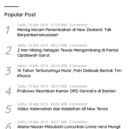
Popular Post
1
Sabtu, 16 Mar 2019 - 07:56 WIB
0 Komentar
Menag Kecam Penembakan di New Zealand: Tak
Berperikemanusiaan!
2
Sabtu, 16 Mar 2019 - 08:22 WIB
0 Komentar
2 Hari Hilang, Nelayan Tewas Mengambang di Pantai
Cipalawah Garut
3
Sabtu, 16 Mar 2019 - 08:28 WIB
0 Komentar
14 Tahun Terbunuhnya Munir, Polri Didesak Bentuk Tim
Khusus
4
Sabtu, 16 Mar 2019 - 08:55 WIB
0 Komentar
Prabowo Resmikan Kantor DPD Gerindra di Banten
5
Sabtu, 16 Mar 2019 - 09:03 WIB
0 Komentar
Video: Kelemahan dan Kelebihan All New Terios
6
Sabtu, 16 Mar 2019 - 09:37 WIB
0 Komentar
Aliansi Nissan-Mitsubishi Luncurkan Livina Versi Mungil