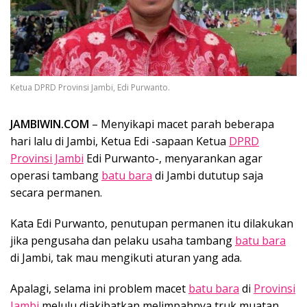
Ketua DPRD Provinsi Jambi, Edi Purwanto.
JAMBIWIN.COM
– Menyikapi macet parah beberapa
hari lalu di Jambi, Ketua Edi -sapaan Ketua
DPRD
Provinsi Jambi
Edi Purwanto-, menyarankan agar
operasi tambang
batu bara
di Jambi dututup saja
secara permanen.
Kata Edi Purwanto, penutupan permanen itu dilakukan
jika pengusaha dan pelaku usaha tambang
batu bara
di Jambi, tak mau mengikuti aturan yang ada.
Apalagi, selama ini problem macet
batu bara
di
Provinsi
Jambi
melulu diakibatkan melimpahnya truk muatan