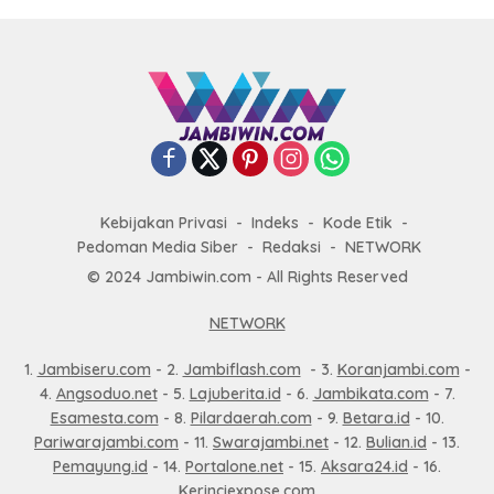
Kebijakan Privasi
Indeks
Kode Etik
Pedoman Media Siber
Redaksi
NETWORK
© 2024 Jambiwin.com - All Rights Reserved
NETWORK
1.
Jambiseru.com
- 2.
Jambiflash.com
- 3.
Koranjambi.com
-
4.
Angsoduo.net
- 5.
Lajuberita.id
- 6.
Jambikata.com
- 7.
Esamesta.com
- 8.
Pilardaerah.com
- 9.
Betara.id
- 10.
Pariwarajambi.com
- 11.
Swarajambi.net
- 12.
Bulian.id
- 13.
Pemayung.id
- 14.
Portalone.net
- 15.
Aksara24.id
- 16.
Kerinciexpose.com