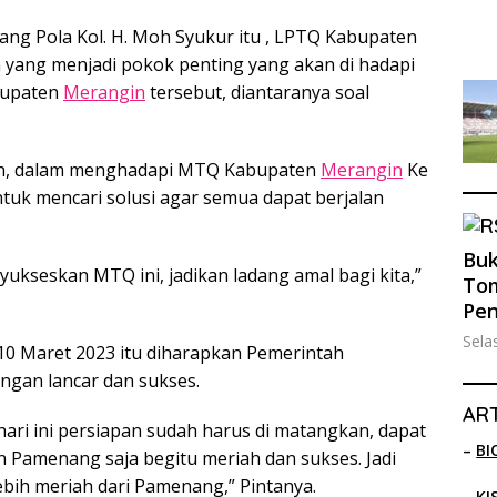
uang Pola Kol. H. Moh Syukur itu , LPTQ Kabupaten
yang menjadi pokok penting yang akan di hadapi
bupaten
Merangin
tersebut, diantaranya soal
an, dalam menghadapi MTQ Kabupaten
Merangin
Ke
ntuk mencari solusi agar semua dapat berjalan
Buk
ukseskan MTQ ini, jadikan ladang amal bagi kita,”
Tom
Pe
Sela
0 Maret 2023 itu diharapkan Pemerintah
ngan lancar dan sukses.
ART
g hari ini persiapan sudah harus di matangkan, dapat
–
BI
 Pamenang saja begitu meriah dan sukses. Jadi
bih meriah dari Pamenang,” Pintanya.
–
KI