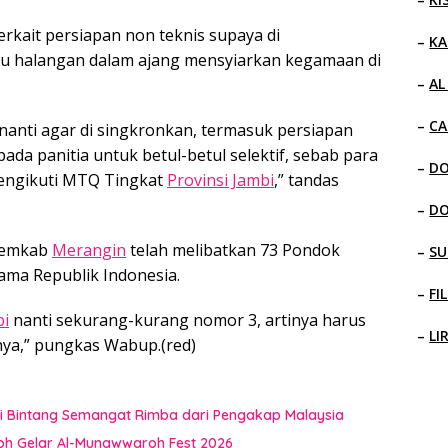
kait persiapan non teknis supaya di
–
KA
tu halangan dalam ajang mensyiarkan kegamaan di
–
AL
–
CA
nanti agar di singkronkan, termasuk persiapan
ada panitia untuk betul-betul selektif, sebab para
–
D
mengikuti MTQ Tingkat
Provinsi Jambi
,” tandas
–
D
 Pemkab
Merangin
telah melibatkan 73 Pondok
–
SU
ama Republik Indonesia.
–
FI
bi
nanti sekurang-kurang nomor 3, artinya harus
–
LI
ya,” pungkas Wabup.(red)
i Bintang Semangat Rimba dari Pengakap Malaysia
oh Gelar Al-Munawwaroh Fest 2026