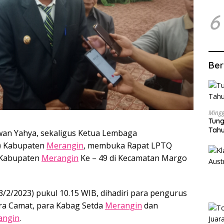
6
Ber
Mingg
Tung
Tahu
wan Yahya, sekaligus Ketua Lembaga
) Kabupaten
Merangin
, membuka Rapat LPTQ
 Kabupaten
Merangin
Ke – 49 di Kecamatan Margo
3/2/2023) pukul 10.15 WIB, dihadiri para pengurus
a Camat, para Kabag Setda
Merangin
dan
angin
.