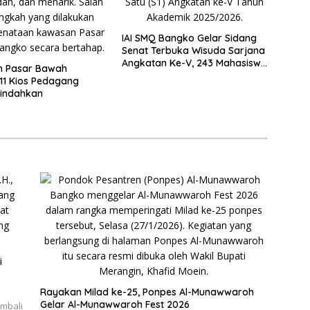
IAI SMQ Bangko Gelar Sidang
Senat Terbuka Wisuda Sarjana
Angkatan Ke-V, 243 Mahasiswa
n Pasar Bawah
Diwisudakan
11 Kios Pedagang
pindahkan
i
Rayakan Milad ke-25, Ponpes Al-Munawwaroh
Gelar Al-Munawwaroh Fest 2026
embali