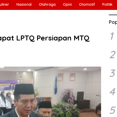
uliner
Nasional
Olahraga
Opini
Otomotif
Politik
Pop
1
apat LPTQ Persiapan MTQ
2
3
4
5