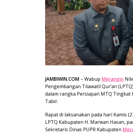
JAMBIWIN.COM
– Wabup
Merangin
Nil
Pengembangan Tilawatil Qur’an (LPTQ
dalam rangka Persiapan MTQ Tingkat
Tabir.
Rapat di laksanakan pada hari Kamis (2
LPTQ Kabupaten H. Marwan Hasan, par
Sekretaris Dinas PUPR Kabupaten
Mer