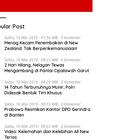
ular Post
Sabtu, 16 Mar 2019 - 07:56 WIB
0 Komentar
Menag Kecam Penembakan di New
Zealand: Tak Berperikemanusiaan!
Sabtu, 16 Mar 2019 - 08:22 WIB
0 Komentar
2 Hari Hilang, Nelayan Tewas
Mengambang di Pantai Cipalawah Garut
Sabtu, 16 Mar 2019 - 08:28 WIB
0 Komentar
14 Tahun Terbunuhnya Munir, Polri
Didesak Bentuk Tim Khusus
Sabtu, 16 Mar 2019 - 08:55 WIB
0 Komentar
Prabowo Resmikan Kantor DPD Gerindra
di Banten
Sabtu, 16 Mar 2019 - 09:03 WIB
0 Komentar
Video: Kelemahan dan Kelebihan All New
Terios