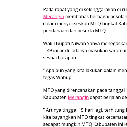
Pada rapat yang di selenggarakan di r
Merangin
membahas berbagai pesolan 
dalam menyukseskan MTQ tingkat Ka
pendanaan dan peserta MTQ.
Wakil Bupati Nilwan Yahya menegask
– 49 ini perlu adanya masukan saran u
sesuai harapan.
” Apa pun yang kita lakukan dalam meny
tegas Wabup.
MTQ yang direncanakan pada tanggal 1
Kabupaten
Merangin
dapat berjalan de
” Artinya tinggal 15 hari lagi, terhitun
kita bayangkan MTQ tingkat kecamatan
sedapat mungkin MTQ Kabupaten ini le