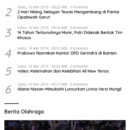
2
Sabtu, 16 Mar 2019 - 08:22 WIB
0 Komentar
2 Hari Hilang, Nelayan Tewas Mengambang di Pantai
Cipalawah Garut
3
Sabtu, 16 Mar 2019 - 08:28 WIB
0 Komentar
14 Tahun Terbunuhnya Munir, Polri Didesak Bentuk Tim
Khusus
4
Sabtu, 16 Mar 2019 - 08:55 WIB
0 Komentar
Prabowo Resmikan Kantor DPD Gerindra di Banten
5
Sabtu, 16 Mar 2019 - 09:03 WIB
0 Komentar
Video: Kelemahan dan Kelebihan All New Terios
6
Sabtu, 16 Mar 2019 - 09:37 WIB
0 Komentar
Aliansi Nissan-Mitsubishi Luncurkan Livina Versi Mungil
Berita Olahraga