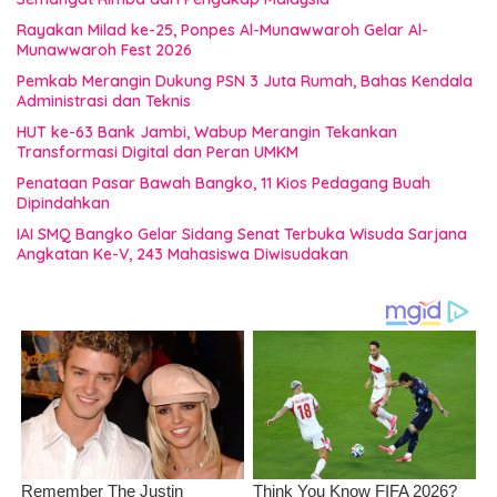
Rayakan Milad ke-25, Ponpes Al-Munawwaroh Gelar Al-
Munawwaroh Fest 2026
Pemkab Merangin Dukung PSN 3 Juta Rumah, Bahas Kendala
Administrasi dan Teknis
HUT ke-63 Bank Jambi, Wabup Merangin Tekankan
Transformasi Digital dan Peran UMKM
Penataan Pasar Bawah Bangko, 11 Kios Pedagang Buah
Dipindahkan
IAI SMQ Bangko Gelar Sidang Senat Terbuka Wisuda Sarjana
Angkatan Ke-V, 243 Mahasiswa Diwisudakan