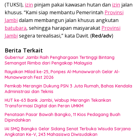
(TUKSI),
izin
pinjam pakai kawasan hutan dan
izin
jalan
khusus. “Kami siap membantu Pemerintah
Provinsi
Jambi
dalam membangun jalan khusus angkutan
batubara
, sehingga harapan masyarakat
Provinsi
Jambi
segera terealisasi,” kata Davit. (
Red/adv
)
Berita Terkait
Gubernur Jambi Raih Penghargaan Tertinggi Bintang
Semangat Rimba dari Pengakap Malaysia
Rayakan Milad ke-25, Ponpes Al-Munawwaroh Gelar Al-
Munawwaroh Fest 2026
Pemkab Merangin Dukung PSN 3 Juta Rumah, Bahas Kendala
Administrasi dan Teknis
HUT ke-63 Bank Jambi, Wabup Merangin Tekankan
Transformasi Digital dan Peran UMKM
Penataan Pasar Bawah Bangko, 11 Kios Pedagang Buah
Dipindahkan
IAI SMQ Bangko Gelar Sidang Senat Terbuka Wisuda Sarjana
Angkatan Ke-V, 243 Mahasiswa Diwisudakan