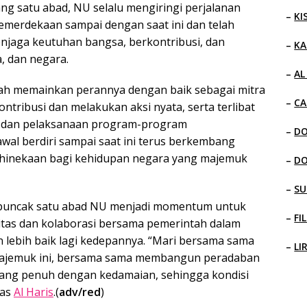
ng satu abad, NU selalu mengiringi perjalanan
–
KI
emerdekaan sampai dengan saat ini dan telah
jaga keutuhan bangsa, berkontribusi, dan
–
KA
 dan negara.
–
AL
lah memainkan perannya dengan baik sebagai mitra
–
CA
ontribusi dan melakukan aksi nyata, serta terlibat
 dan pelaksanaan program-program
–
D
al berdiri sampai saat ini terus berkembang
bhinekaan bagi kehidupan negara yang majemuk
–
D
–
SU
 puncak satu abad NU menjadi momentum untuk
–
FI
itas dan kolaborasi bersama pemerintah dalam
 lebih baik lagi kedepannya. “Mari bersama sama
–
LI
ajemuk ini, bersama sama membangun peradaban
yang penuh dengan kedamaian, sehingga kondisi
kas
Al Haris
.(
adv/red
)