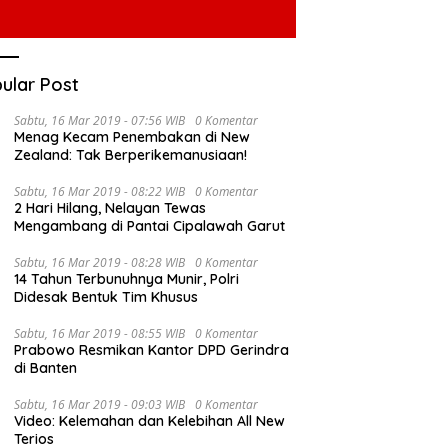
ular Post
Sabtu, 16 Mar 2019 - 07:56 WIB
0 Komentar
Menag Kecam Penembakan di New
Zealand: Tak Berperikemanusiaan!
Sabtu, 16 Mar 2019 - 08:22 WIB
0 Komentar
2 Hari Hilang, Nelayan Tewas
Mengambang di Pantai Cipalawah Garut
Sabtu, 16 Mar 2019 - 08:28 WIB
0 Komentar
14 Tahun Terbunuhnya Munir, Polri
Didesak Bentuk Tim Khusus
Sabtu, 16 Mar 2019 - 08:55 WIB
0 Komentar
Prabowo Resmikan Kantor DPD Gerindra
di Banten
Sabtu, 16 Mar 2019 - 09:03 WIB
0 Komentar
Video: Kelemahan dan Kelebihan All New
Terios