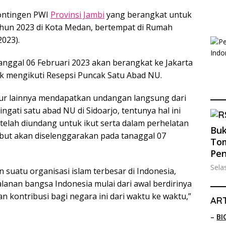
Kontingen PWI
Provinsi Jambi
yang berangkat untuk
ahun 2023 di Kota Medan, bertempat di Rumah
2023).
anggal 06 Februari 2023 akan berangkat ke Jakarta
uk mengikuti Resepsi Puncak Satu Abad NU.
nur lainnya mendapatkan undangan langsung dari
ati satu abad NU di Sidoarjo, tentunya hal ini
telah diundang untuk ikut serta dalam perhelatan
Buk
but akan diselenggarakan pada tanaggal 07
Tom
Pe
Sela
uatu organisasi islam terbesar di Indonesia,
lanan bangsa Indonesia mulai dari awal berdirinya
n kontribusi bagi negara ini dari waktu ke waktu,”
ART
–
BI