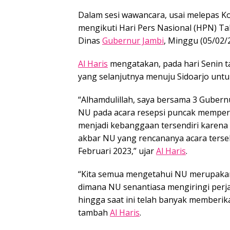
Dalam sesi wawancara, usai melepas 
mengikuti Hari Pers Nasional (HPN) T
Dinas
Gubernur Jambi
, Minggu (05/02/
Al Haris
mengatakan, pada hari Senin t
yang selanjutnya menuju Sidoarjo unt
“Alhamdulillah, saya bersama 3 Guber
NU pada acara resepsi puncak mempering
menjadi kebanggaan tersendiri karena 
akbar NU yang rencananya acara terse
Februari 2023,” ujar
Al Haris
.
“Kita semua mengetahui NU merupakan s
dimana NU senantiasa mengiringi perja
hingga saat ini telah banyak memberika
tambah
Al Haris
.