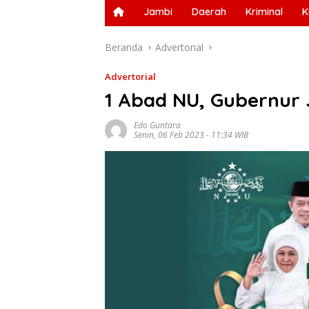
Jambi
Daerah
Kriminal
K
Beranda
Advertorial
Advertorial
1 Abad NU, Gubernur 
Edo Guntara
Senin, 06 Feb 2023 - 11:34 WIB