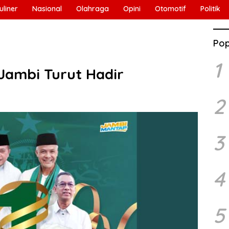
uliner
Nasional
Olahraga
Opini
Otomotif
Politik
Pop
1
Jambi Turut Hadir
2
3
4
5