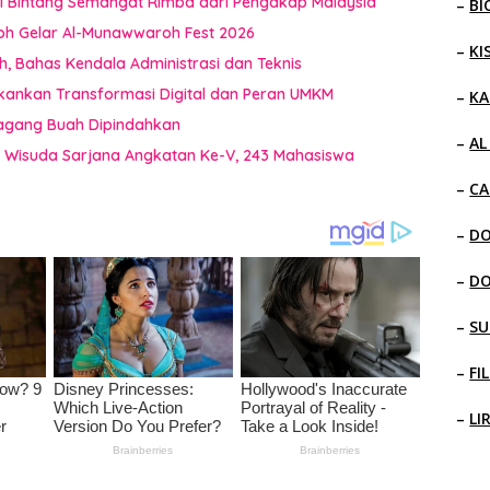
i Bintang Semangat Rimba dari Pengakap Malaysia
–
BI
oh Gelar Al-Munawwaroh Fest 2026
–
KI
 Bahas Kendala Administrasi dan Teknis
kankan Transformasi Digital dan Peran UMKM
–
KA
dagang Buah Dipindahkan
–
AL
a Wisuda Sarjana Angkatan Ke-V, 243 Mahasiswa
–
CA
–
D
–
D
–
SU
–
FI
–
LI