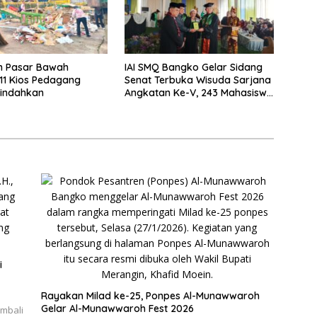
n Pasar Bawah
IAI SMQ Bangko Gelar Sidang
11 Kios Pedagang
Senat Terbuka Wisuda Sarjana
pindahkan
Angkatan Ke-V, 243 Mahasiswa
Diwisudakan
i
Rayakan Milad ke-25, Ponpes Al-Munawwaroh
Gelar Al-Munawwaroh Fest 2026
embali