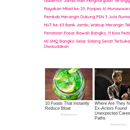
Gubernur Jambi Raih Penghargaan Tertingg
Rayakan Milad ke-25, Ponpes Al-Munawwar
Pemkab Merangin Dukung PSN 3 Juta Rumah,
HUT ke-63 Bank Jambi, Wabup Merangin Te
Penataan Pasar Bawah Bangko, 11 Kios Pe
IAI SMQ Bangko Gelar Sidang Senat Terbuk
Diwisudakan