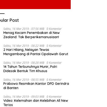
ular Post
Sabtu, 16 Mar 2019 - 07:56 WIB
0 Komentar
Menag Kecam Penembakan di New
Zealand: Tak Berperikemanusiaan!
Sabtu, 16 Mar 2019 - 08:22 WIB
0 Komentar
2 Hari Hilang, Nelayan Tewas
Mengambang di Pantai Cipalawah Garut
Sabtu, 16 Mar 2019 - 08:28 WIB
0 Komentar
14 Tahun Terbunuhnya Munir, Polri
Didesak Bentuk Tim Khusus
Sabtu, 16 Mar 2019 - 08:55 WIB
0 Komentar
Prabowo Resmikan Kantor DPD Gerindra
di Banten
Sabtu, 16 Mar 2019 - 09:03 WIB
0 Komentar
Video: Kelemahan dan Kelebihan All New
Terios