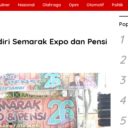
uliner
Nasional
Olahraga
Opini
Otomotif
Politik
Pop
1
diri Semarak Expo dan Pensi
2
3
4
5