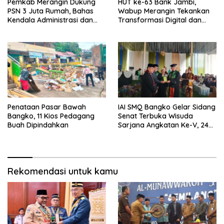
Pemkab Merangin Dukung
HUT ke-63 Bank Jambi,
PSN 3 Juta Rumah, Bahas
Wabup Merangin Tekankan
Kendala Administrasi dan
Transformasi Digital dan
Teknis
Peran UMKM
Penataan Pasar Bawah
IAI SMQ Bangko Gelar Sidang
Bangko, 11 Kios Pedagang
Senat Terbuka Wisuda
Buah Dipindahkan
Sarjana Angkatan Ke-V, 243
Mahasiswa Diwisudakan
Rekomendasi untuk kamu