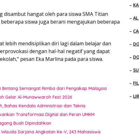
–
KA
g disambut hangat oleh para siswa SMA Titian
–
AL
t beberapa siswa juga berani mengajukan beberapa
–
CA
 lebih mendisiplikan diri lagi dalam belajar dan
–
D
terprovokasi dengan hal-hal negatif yang dapat
–
D
sekolah,” pesan Eka Marlina pada para siswa.
–
SU
–
FI
i Bintang Semangat Rimba dari Pengakap Malaysia
–
LI
oh Gelar Al-Munawwaroh Fest 2026
 Bahas Kendala Administrasi dan Teknis
kankan Transformasi Digital dan Peran UMKM
dagang Buah Dipindahkan
a Wisuda Sarjana Angkatan Ke-V, 243 Mahasiswa