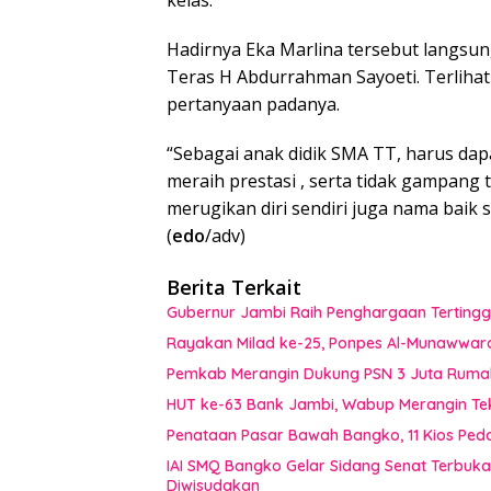
kelas.
Hadirnya Eka Marlina tersebut langsun
Teras H Abdurrahman Sayoeti. Terliha
pertanyaan padanya.
“Sebagai anak didik SMA TT, harus dapat
meraih prestasi , serta tidak gampang 
merugikan diri sendiri juga nama baik 
(
edo
/adv)
Berita Terkait
Gubernur Jambi Raih Penghargaan Tertingg
Rayakan Milad ke-25, Ponpes Al-Munawwar
Pemkab Merangin Dukung PSN 3 Juta Rumah,
HUT ke-63 Bank Jambi, Wabup Merangin Te
Penataan Pasar Bawah Bangko, 11 Kios Pe
IAI SMQ Bangko Gelar Sidang Senat Terbuk
Diwisudakan