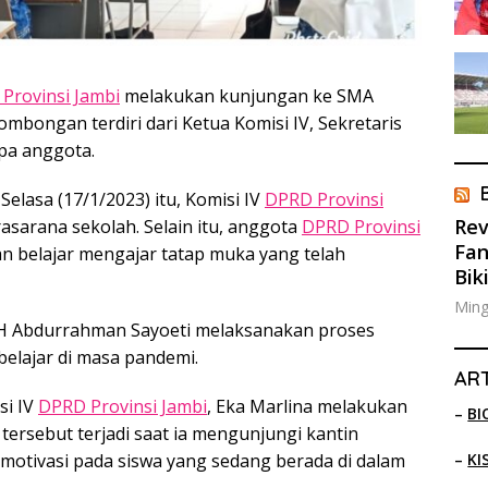
Provinsi Jambi
melakukan kunjungan ke SMA
mbongan terdiri dari Ketua Komisi IV, Sekretaris
apa anggota.
elasa (17/1/2023) itu, Komisi IV
DPRD Provinsi
Rev
sarana sekolah. Selain itu, anggota
DPRD Provinsi
Fan
an belajar mengajar tatap muka yang telah
Bik
Ming
 H Abdurrahman Sayoeti melaksanakan proses
belajar di masa pandemi.
ART
si IV
DPRD Provinsi Jambi
, Eka Marlina melakukan
–
BI
tersebut terjadi saat ia mengunjungi kantin
–
KI
n motivasi pada siswa yang sedang berada di dalam