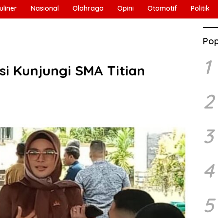
uliner
Nasional
Olahraga
Opini
Otomotif
Politik
Pop
1
si Kunjungi SMA Titian
2
3
4
5