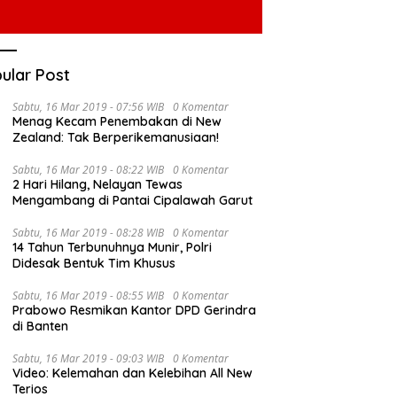
ular Post
Sabtu, 16 Mar 2019 - 07:56 WIB
0 Komentar
Menag Kecam Penembakan di New
Zealand: Tak Berperikemanusiaan!
Sabtu, 16 Mar 2019 - 08:22 WIB
0 Komentar
2 Hari Hilang, Nelayan Tewas
Mengambang di Pantai Cipalawah Garut
Sabtu, 16 Mar 2019 - 08:28 WIB
0 Komentar
14 Tahun Terbunuhnya Munir, Polri
Didesak Bentuk Tim Khusus
Sabtu, 16 Mar 2019 - 08:55 WIB
0 Komentar
Prabowo Resmikan Kantor DPD Gerindra
di Banten
Sabtu, 16 Mar 2019 - 09:03 WIB
0 Komentar
Video: Kelemahan dan Kelebihan All New
Terios