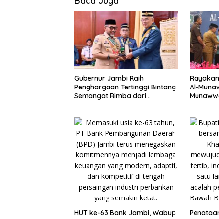
Baca Juga
Gubernur Jambi Raih
Rayakan 
Penghargaan Tertinggi Bintang
Al-Munaw
Semangat Rimba dari
Munawwa
Pengakap Malaysia
HUT ke-63 Bank Jambi, Wabup
Penataa