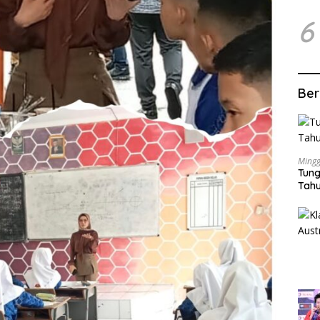
6
Ber
Mingg
Tung
Tahu