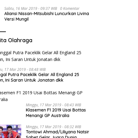
Sabtu, 16 Mar 2019 - 09:37 WIB
0 Komentar
Aliansi Nissan-Mitsubishi Luncurkan Livina
Versi Mungil
ita Olahraga
u, 17 Mar 2019 - 08:48 WIB
gal Putra Paceklik Gelar All England 25
n, Ini Saran Untuk Jonatan dkk
Minggu, 17 Mar 2019 - 08:43 WIB
Klasemen F1 2019 Usai Bottas
Menangi GP Australia
Minggu, 17 Mar 2019 - 08:32 WIB
Tontowi Ahmad/Liliyana Natsir
Sabet Gelar Juara Dunia