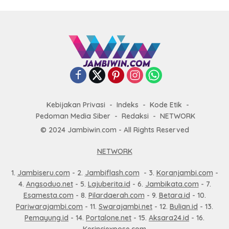
Kebijakan Privasi
Indeks
Kode Etik
Pedoman Media Siber
Redaksi
NETWORK
© 2024 Jambiwin.com - All Rights Reserved
NETWORK
1.
Jambiseru.com
- 2.
Jambiflash.com
- 3.
Koranjambi.com
-
4.
Angsoduo.net
- 5.
Lajuberita.id
- 6.
Jambikata.com
- 7.
Esamesta.com
- 8.
Pilardaerah.com
- 9.
Betara.id
- 10.
Pariwarajambi.com
- 11.
Swarajambi.net
- 12.
Bulian.id
- 13.
Pemayung.id
- 14.
Portalone.net
- 15.
Aksara24.id
- 16.