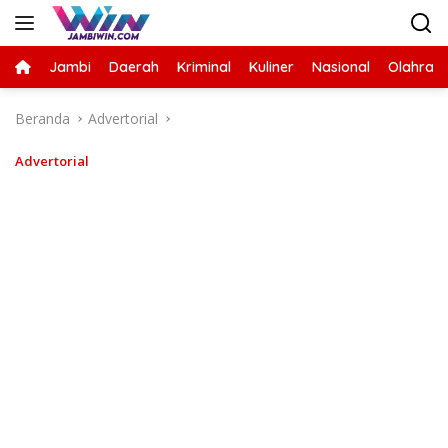
Langsung
ke
konten
Jambi
Daerah
Kriminal
Kuliner
Nasional
Olahrag
Beranda
Advertorial
Advertorial