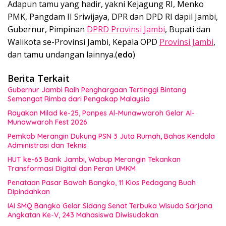
Adapun tamu yang hadir, yakni Kejagung RI, Menko
PMK, Pangdam II Sriwijaya, DPR dan DPD RI dapil Jambi,
Gubernur, Pimpinan
DPRD Provinsi Jambi
, Bupati dan
Walikota se-Provinsi Jambi, Kepala OPD
Provinsi Jambi
,
dan tamu undangan lainnya.(
edo
)
Berita Terkait
Gubernur Jambi Raih Penghargaan Tertinggi Bintang
Semangat Rimba dari Pengakap Malaysia
Rayakan Milad ke-25, Ponpes Al-Munawwaroh Gelar Al-
Munawwaroh Fest 2026
Pemkab Merangin Dukung PSN 3 Juta Rumah, Bahas Kendala
Administrasi dan Teknis
HUT ke-63 Bank Jambi, Wabup Merangin Tekankan
Transformasi Digital dan Peran UMKM
Penataan Pasar Bawah Bangko, 11 Kios Pedagang Buah
Dipindahkan
IAI SMQ Bangko Gelar Sidang Senat Terbuka Wisuda Sarjana
Angkatan Ke-V, 243 Mahasiswa Diwisudakan