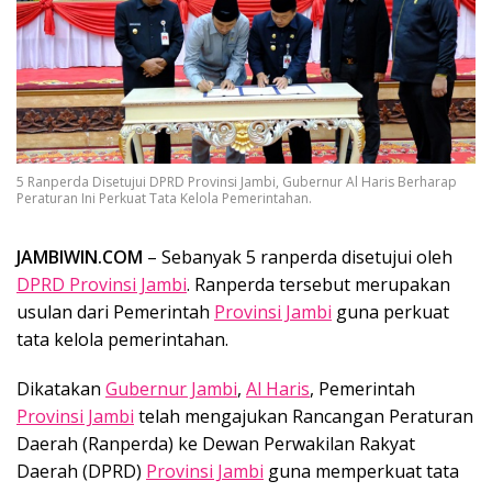
5 Ranperda Disetujui DPRD Provinsi Jambi, Gubernur Al Haris Berharap
Peraturan Ini Perkuat Tata Kelola Pemerintahan.
JAMBIWIN.COM
– Sebanyak 5 ranperda disetujui oleh
DPRD Provinsi Jambi
. Ranperda tersebut merupakan
usulan dari Pemerintah
Provinsi Jambi
guna perkuat
tata kelola pemerintahan.
Dikatakan
Gubernur Jambi
,
Al Haris
, Pemerintah
Provinsi Jambi
telah mengajukan Rancangan Peraturan
Daerah (Ranperda) ke Dewan Perwakilan Rakyat
Daerah (DPRD)
Provinsi Jambi
guna memperkuat tata