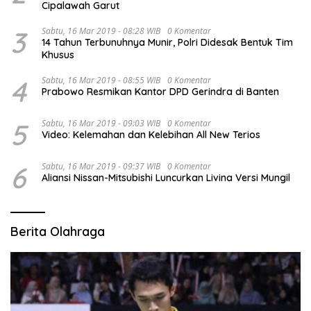
Cipalawah Garut
3
Sabtu, 16 Mar 2019 - 08:28 WIB
0 Komentar
14 Tahun Terbunuhnya Munir, Polri Didesak Bentuk Tim
Khusus
4
Sabtu, 16 Mar 2019 - 08:55 WIB
0 Komentar
Prabowo Resmikan Kantor DPD Gerindra di Banten
5
Sabtu, 16 Mar 2019 - 09:03 WIB
0 Komentar
Video: Kelemahan dan Kelebihan All New Terios
6
Sabtu, 16 Mar 2019 - 09:37 WIB
0 Komentar
Aliansi Nissan-Mitsubishi Luncurkan Livina Versi Mungil
Berita Olahraga