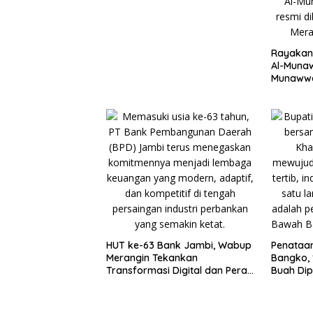
Pengakap Malaysia
Rayakan 
Al-Munaw
Munawwa
HUT ke-63 Bank Jambi, Wabup
Penataa
Merangin Tekankan
Bangko, 
Transformasi Digital dan Peran
Buah Di
UMKM