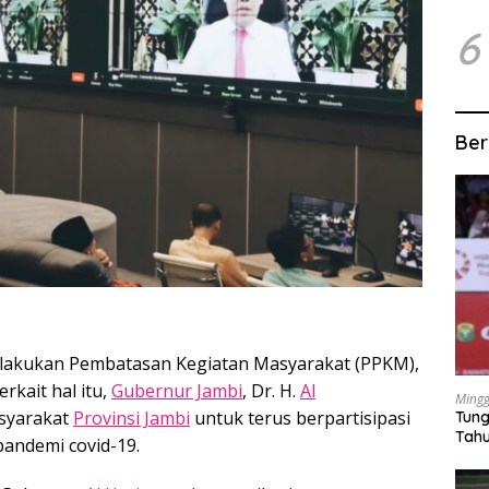
6
Ber
rlakukan Pembatasan Kegiatan Masyarakat (PPKM),
rkait hal itu,
Gubernur Jambi
, Dr. H.
Al
Mingg
asyarakat
Provinsi Jambi
untuk terus berpartisipasi
Tung
Tahu
pandemi covid-19.