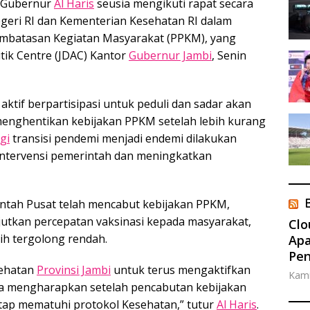
h Gubernur
Al Haris
seusia mengikuti rapat secara
geri RI dan Kementerian Kesehatan RI dalam
mbatasan Kegiatan Masyarakat (PPKM), yang
tik Centre (JDAC) Kantor
Gubernur Jambi
, Senin
ktif berpartisipasi untuk peduli dan sadar akan
menghentikan kebijakan PPKM setelah lebih kurang
gi
transisi pendemi menjadi endemi dilakukan
ntervensi pemerintah dan meningkatkan
tah Pusat telah mencabut kebijakan PPKM,
utkan percepatan vaksinasi kepada masyarakat,
Clo
ih tergolong rendah.
Apa
Pe
sehatan
Provinsi Jambi
untuk terus mengaktifkan
Kami
Kita mengharapkan setelah pencabutan kebijakan
tap mematuhi protokol Kesehatan,” tutur
Al Haris
.