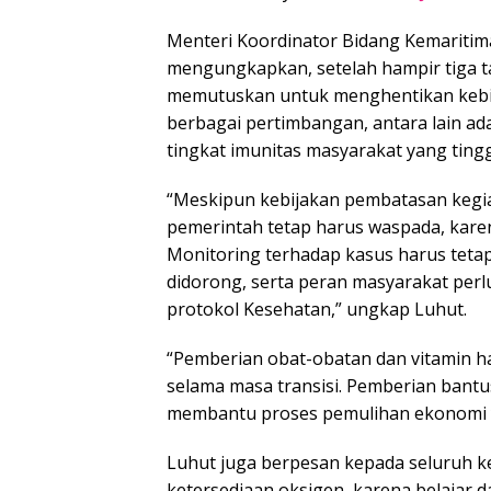
Menteri Koordinator Bidang Kemariti
mengungkapkan, setelah hampir tiga t
memutuskan untuk menghentikan kebi
berbagai pertimbangan, antara lain ada
tingkat imunitas masyarakat yang tingg
“Meskipun kebijakan pembatasan kegiat
pemerintah tetap harus waspada, kare
Monitoring terhadap kasus harus tetap
didorong, serta peran masyarakat per
protokol Kesehatan,” ungkap Luhut.
“Pemberian obat-obatan dan vitamin har
selama masa transisi. Pemberian bantus
membantu proses pemulihan ekonomi yan
Luhut juga berpesan kepada seluruh k
ketersediaan oksigen, karena belajar 