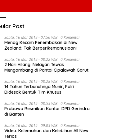
ular Post
Sabtu, 16 Mar 2019 - 07:56 WIB
0 Komentar
Menag Kecam Penembakan di New
Zealand: Tak Berperikemanusiaan!
Sabtu, 16 Mar 2019 - 08:22 WIB
0 Komentar
2 Hari Hilang, Nelayan Tewas
Mengambang di Pantai Cipalawah Garut
Sabtu, 16 Mar 2019 - 08:28 WIB
0 Komentar
14 Tahun Terbunuhnya Munir, Polri
Didesak Bentuk Tim Khusus
Sabtu, 16 Mar 2019 - 08:55 WIB
0 Komentar
Prabowo Resmikan Kantor DPD Gerindra
di Banten
Sabtu, 16 Mar 2019 - 09:03 WIB
0 Komentar
Video: Kelemahan dan Kelebihan All New
Terios