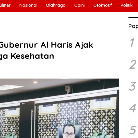
uliner
Nasional
Olahraga
Opini
Otomotif
Politik
Pop
1
Gubernur Al Haris Ajak
ga Kesehatan
2
3
4
5