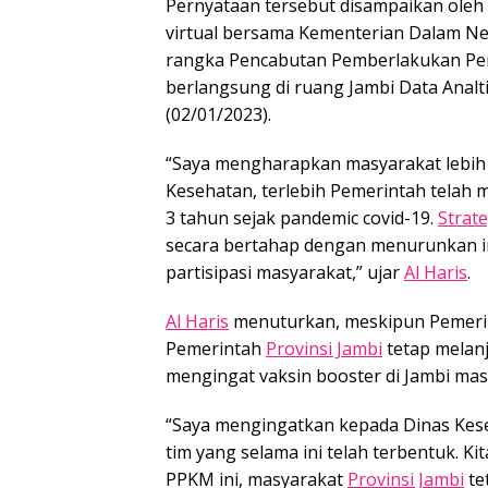
Pernyataan tersebut disampaikan ole
virtual bersama Kementerian Dalam Ne
rangka Pencabutan Pemberlakukan Pe
berlangsung di ruang Jambi Data Analti
(02/01/2023).
“Saya mengharapkan masyarakat lebih a
Kesehatan, terlebih Pemerintah telah 
3 tahun sejak pandemic covid-19.
Strate
secara bertahap dengan menurunkan i
partisipasi masyarakat,” ujar
Al Haris
.
Al Haris
menuturkan, meskipun Pemerin
Pemerintah
Provinsi Jambi
tetap melanj
mengingat vaksin booster di Jambi mas
“Saya mengingatkan kepada Dinas Ke
tim yang selama ini telah terbentuk. 
PPKM ini, masyarakat
Provinsi Jambi
te