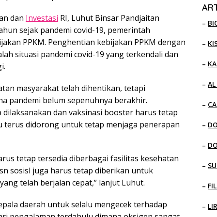
ART
man dan
Investasi
RI, Luhut Binsar Pandjaitan
–
BI
ahun sejak pandemi covid-19, pemerintah
jakan PPKM. Penghentian kebijakan PPKM dengan
–
KI
lah situasi pandemi covid-19 yang terkendali dan
–
KA
i.
–
AL
an masyarakat telah dihentikan, tetapi
na pandemi belum sepenuhnya berakhir.
–
CA
 dilaksanakan dan vaksinasi booster harus tetap
lu terus didorong untuk tetap menjaga penerapan
–
D
–
D
us tetap tersedia diberbagai fasilitas kesehatan
–
SU
n sosisl juga harus tetap diberikan untuk
g telah berjalan cepat,” lanjut Luhut.
–
FI
epala daerah untuk selalu mengecek terhadap
–
LI
dari pengalaman terdahulu dimana oksigen sangat