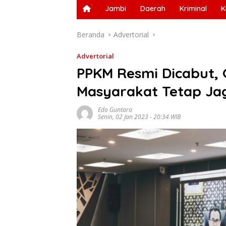
Jambi
Daerah
Kriminal
K
Beranda
Advertorial
Advertorial
PPKM Resmi Dicabut, 
Masyarakat Tetap Ja
Edo Guntara
Senin, 02 Jan 2023 - 20:34 WIB