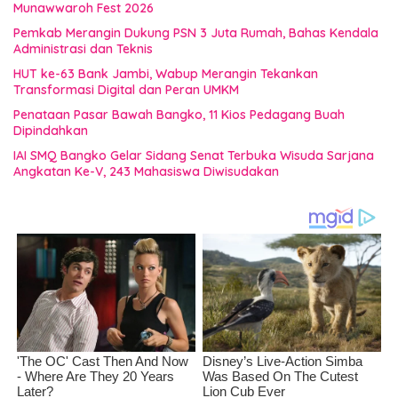
Munawwaroh Fest 2026
Pemkab Merangin Dukung PSN 3 Juta Rumah, Bahas Kendala
Administrasi dan Teknis
HUT ke-63 Bank Jambi, Wabup Merangin Tekankan
Transformasi Digital dan Peran UMKM
Penataan Pasar Bawah Bangko, 11 Kios Pedagang Buah
Dipindahkan
IAI SMQ Bangko Gelar Sidang Senat Terbuka Wisuda Sarjana
Angkatan Ke-V, 243 Mahasiswa Diwisudakan