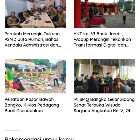
Pemkab Merangin Dukung
HUT ke-63 Bank Jambi,
PSN 3 Juta Rumah, Bahas
Wabup Merangin Tekankan
Kendala Administrasi dan
Transformasi Digital dan
Teknis
Peran UMKM
Penataan Pasar Bawah
IAI SMQ Bangko Gelar Sidang
Bangko, 11 Kios Pedagang
Senat Terbuka Wisuda
Buah Dipindahkan
Sarjana Angkatan Ke-V, 243
Mahasiswa Diwisudakan
Rekomendasi untuk kamu