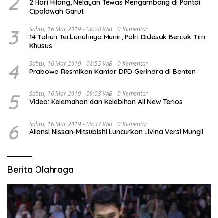
2
2 Hari Hilang, Nelayan Tewas Mengambang di Pantai
Cipalawah Garut
3
Sabtu, 16 Mar 2019 - 08:28 WIB
0 Komentar
14 Tahun Terbunuhnya Munir, Polri Didesak Bentuk Tim
Khusus
4
Sabtu, 16 Mar 2019 - 08:55 WIB
0 Komentar
Prabowo Resmikan Kantor DPD Gerindra di Banten
5
Sabtu, 16 Mar 2019 - 09:03 WIB
0 Komentar
Video: Kelemahan dan Kelebihan All New Terios
6
Sabtu, 16 Mar 2019 - 09:37 WIB
0 Komentar
Aliansi Nissan-Mitsubishi Luncurkan Livina Versi Mungil
Berita Olahraga