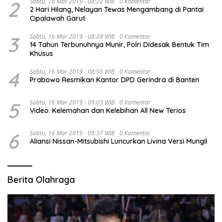
2
Sabtu, 16 Mar 2019 - 08:22 WIB
0 Komentar
2 Hari Hilang, Nelayan Tewas Mengambang di Pantai
Cipalawah Garut
3
Sabtu, 16 Mar 2019 - 08:28 WIB
0 Komentar
14 Tahun Terbunuhnya Munir, Polri Didesak Bentuk Tim
Khusus
4
Sabtu, 16 Mar 2019 - 08:55 WIB
0 Komentar
Prabowo Resmikan Kantor DPD Gerindra di Banten
5
Sabtu, 16 Mar 2019 - 09:03 WIB
0 Komentar
Video: Kelemahan dan Kelebihan All New Terios
6
Sabtu, 16 Mar 2019 - 09:37 WIB
0 Komentar
Aliansi Nissan-Mitsubishi Luncurkan Livina Versi Mungil
Berita Olahraga