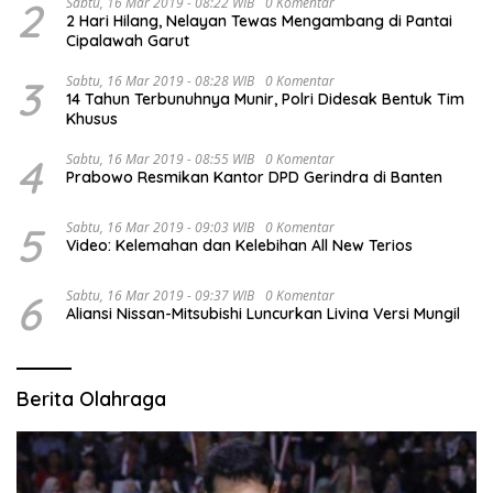
2
Sabtu, 16 Mar 2019 - 08:22 WIB
0 Komentar
2 Hari Hilang, Nelayan Tewas Mengambang di Pantai
Cipalawah Garut
3
Sabtu, 16 Mar 2019 - 08:28 WIB
0 Komentar
14 Tahun Terbunuhnya Munir, Polri Didesak Bentuk Tim
Khusus
4
Sabtu, 16 Mar 2019 - 08:55 WIB
0 Komentar
Prabowo Resmikan Kantor DPD Gerindra di Banten
5
Sabtu, 16 Mar 2019 - 09:03 WIB
0 Komentar
Video: Kelemahan dan Kelebihan All New Terios
6
Sabtu, 16 Mar 2019 - 09:37 WIB
0 Komentar
Aliansi Nissan-Mitsubishi Luncurkan Livina Versi Mungil
Berita Olahraga