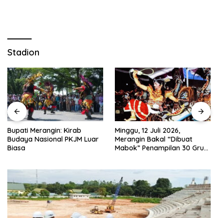
Stadion
Minggu, 12 Juli 2026,
Nobar Piala Dunia 2026 di
Merangin Bakal “Dibuat
Provinsi Jambi Diharapkan
Mabok” Penampilan 30 Grup
Mampu Menggerakkan
Jaranan Kuda Lumping
Ekonomi Pelaku UMKM