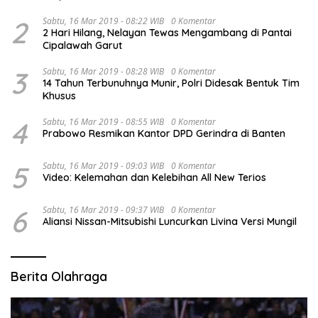
2
Sabtu, 16 Mar 2019 - 08:22 WIB
0 Komentar
2 Hari Hilang, Nelayan Tewas Mengambang di Pantai
Cipalawah Garut
3
Sabtu, 16 Mar 2019 - 08:28 WIB
0 Komentar
14 Tahun Terbunuhnya Munir, Polri Didesak Bentuk Tim
Khusus
4
Sabtu, 16 Mar 2019 - 08:55 WIB
0 Komentar
Prabowo Resmikan Kantor DPD Gerindra di Banten
5
Sabtu, 16 Mar 2019 - 09:03 WIB
0 Komentar
Video: Kelemahan dan Kelebihan All New Terios
6
Sabtu, 16 Mar 2019 - 09:37 WIB
0 Komentar
Aliansi Nissan-Mitsubishi Luncurkan Livina Versi Mungil
Berita Olahraga