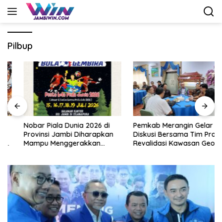
Langsung
ke
konten
Pilbup
Nobar Piala Dunia 2026 di
Pemkab Merangin Gelar
Provinsi Jambi Diharapkan
Diskusi Bersama Tim Pra-
Mampu Menggerakkan
Revalidasi Kawasan Geopark
Ekonomi Pelaku UMKM