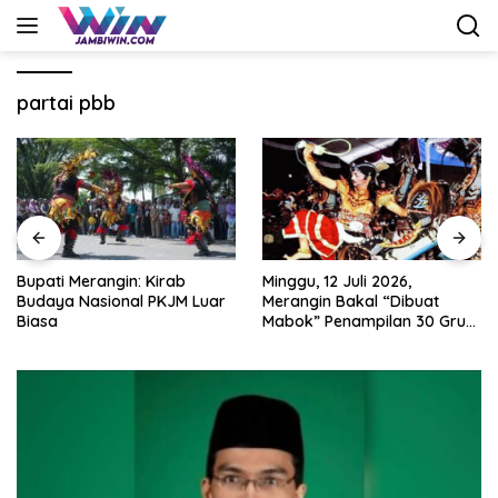
Langsung
ke
konten
partai pbb
Minggu, 12 Juli 2026,
Nobar Piala Dunia 2026 di
Merangin Bakal “Dibuat
Provinsi Jambi Diharapkan
Mabok” Penampilan 30 Grup
Mampu Menggerakkan
Jaranan Kuda Lumping
Ekonomi Pelaku UMKM