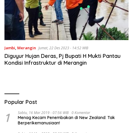
Jambi
,
Merangin
Jumat, 22 Des 2023 - 14:52 WIB
Diguyur Hujan Deras, Pj Bupati H Mukti Pantau
Kondisi Infrastruktur di Merangin
Popular Post
1
Sabtu, 16 Mar 2019 - 07:56 WIB
0 Komentar
Menag Kecam Penembakan di New Zealand: Tak
Berperikemanusiaan!