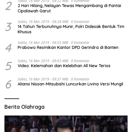
2
Sabtu, 16 Mar 2019 - 08:22 WIB
0 Komentar
2 Hari Hilang, Nelayan Tewas Mengambang di Pantai
Cipalawah Garut
3
Sabtu, 16 Mar 2019 - 08:28 WIB
0 Komentar
14 Tahun Terbunuhnya Munir, Polri Didesak Bentuk Tim
Khusus
4
Sabtu, 16 Mar 2019 - 08:55 WIB
0 Komentar
Prabowo Resmikan Kantor DPD Gerindra di Banten
5
Sabtu, 16 Mar 2019 - 09:03 WIB
0 Komentar
Video: Kelemahan dan Kelebihan All New Terios
6
Sabtu, 16 Mar 2019 - 09:37 WIB
0 Komentar
Aliansi Nissan-Mitsubishi Luncurkan Livina Versi Mungil
Berita Olahraga