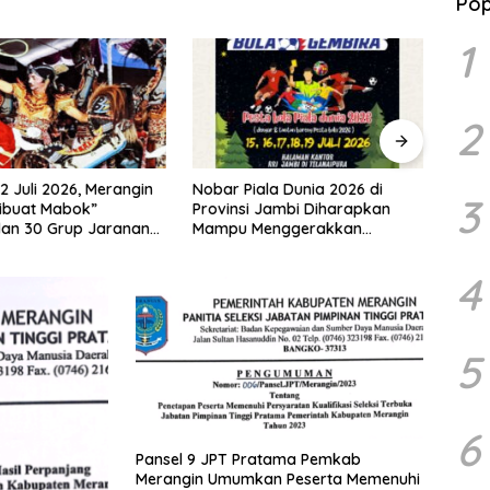
Pop
1
2
ala Dunia 2026 di
Pemkab Merangin Gelar Diskusi
Dija
3
 Jambi Diharapkan
Bersama Tim Pra-Revalidasi
Urawa
enggerakkan
Kawasan Geopark
Swarn
 Pelaku UMKM
Haris
Uraw
4
5
6
Pansel 9 JPT Pratama Pemkab
Merangin Umumkan Peserta Memenuhi