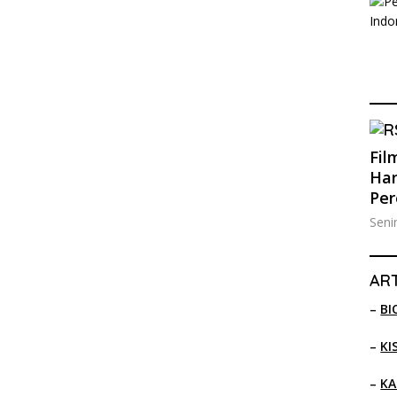
Fil
Han
Pe
Seni
ART
–
BI
–
KI
–
KA