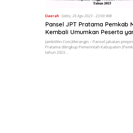
Daerah
Sabtu, 26 Agu 2023 - 23:00 WIB
Pansel JPT Pratama Pemkab 
Kembali Umumkan Peserta ya
Memenuhi Persyaratan Kualifik
JambiWin.Com,Merangin – Pansel jabatan pimpinan
Pratama dilingkup Pemerintah Kabupaten (Pemk
tahun 2023…