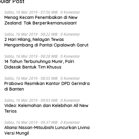
ular Post
Sabtu, 16 Mar 2019 - 07:56 WIB
0 Komentar
Menag Kecam Penembakan di New
Zealand: Tak Berperikemanusiaan!
Sabtu, 16 Mar 2019 - 08:22 WIB
0 Komentar
2 Hari Hilang, Nelayan Tewas
Mengambang di Pantai Cipalawah Garut
Gubernur Al Haris Pimpin Rapat
dwalkan Buka Turnamen
H
Sabtu, 16 Mar 2019 - 08:28 WIB
0 Komentar
Evaluasi Perkembangan
 Cup VI di Stadion
A
14 Tahun Terbunuhnya Munir, Polri
Pelaksanaan Kegiatan
a Bhumi, Gubernur Al
d
Didesak Bentuk Tim Khusus
Pembangunan Triwulan II TA
 Siap Berlaga Lawan Tim
B
2026
a
Sabtu, 16 Mar 2019 - 08:55 WIB
0 Komentar
Prabowo Resmikan Kantor DPD Gerindra
di Banten
Sabtu, 16 Mar 2019 - 09:03 WIB
0 Komentar
Video: Kelemahan dan Kelebihan All New
Terios
Sabtu, 16 Mar 2019 - 09:37 WIB
0 Komentar
Aliansi Nissan-Mitsubishi Luncurkan Livina
Versi Mungil