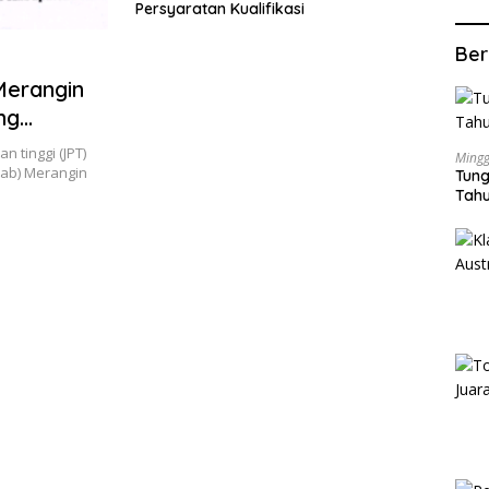
Persyaratan Kualifikasi
Ber
Merangin
ng
asi
 tinggi (JPT)
Mingg
ab) Merangin
Tung
Tahu