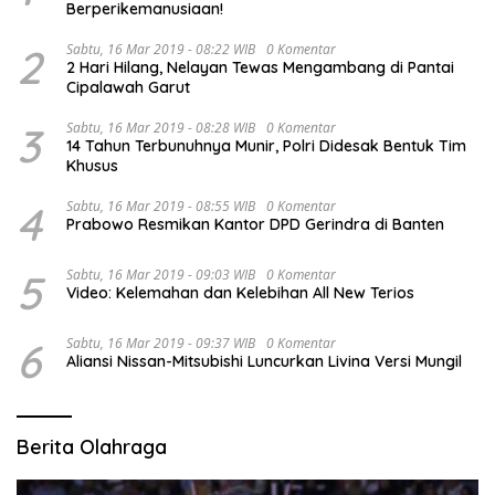
Berperikemanusiaan!
2
Sabtu, 16 Mar 2019 - 08:22 WIB
0 Komentar
2 Hari Hilang, Nelayan Tewas Mengambang di Pantai
Cipalawah Garut
3
Sabtu, 16 Mar 2019 - 08:28 WIB
0 Komentar
14 Tahun Terbunuhnya Munir, Polri Didesak Bentuk Tim
Khusus
4
Sabtu, 16 Mar 2019 - 08:55 WIB
0 Komentar
Prabowo Resmikan Kantor DPD Gerindra di Banten
5
Sabtu, 16 Mar 2019 - 09:03 WIB
0 Komentar
Video: Kelemahan dan Kelebihan All New Terios
6
Sabtu, 16 Mar 2019 - 09:37 WIB
0 Komentar
Aliansi Nissan-Mitsubishi Luncurkan Livina Versi Mungil
Berita Olahraga