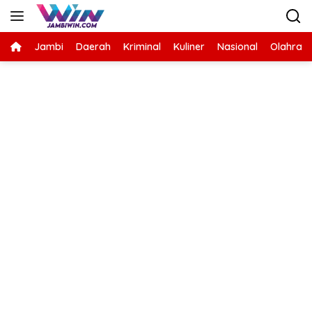
Langsung
ke
konten
Jambi
Daerah
Kriminal
Kuliner
Nasional
Olahrag