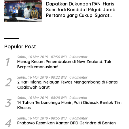
Dapatkan Dukungan PAN: Haris-
Sani Jadi Kandidat Pilgub Jambi
Pertama yang Cukupi Syarat
Mendaftar di KPU
Popular Post
1
Sabtu, 16 Mar 2019 - 07:56 WIB
0 Komentar
Menag Kecam Penembakan di New Zealand: Tak
Berperikemanusiaan!
2
Sabtu, 16 Mar 2019 - 08:22 WIB
0 Komentar
2 Hari Hilang, Nelayan Tewas Mengambang di Pantai
Cipalawah Garut
3
Sabtu, 16 Mar 2019 - 08:28 WIB
0 Komentar
14 Tahun Terbunuhnya Munir, Polri Didesak Bentuk Tim
Khusus
4
Sabtu, 16 Mar 2019 - 08:55 WIB
0 Komentar
Prabowo Resmikan Kantor DPD Gerindra di Banten