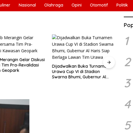
uliner
Nasional
Olahraga
Opini
Otomotif
Politik
Pop
1
2
erangin Gelar Diskusi
Tim Pra-Revalidasi
Dijadwalkan Buka Turnamen
 Geopark
Urawa Cup VI di Stadion
Guber
Swarna Bhumi, Gubernur Al
Eval
3
Haris Siap Berlaga Lawan Tim
Pela
Urawa
Pemba
2026
4
5