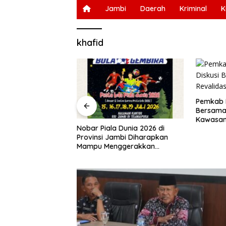
Jambi
Daerah
Kriminal
K
khafid
Pemkab M
Bersama 
Kawasan
uli 2026, Merangin
Nobar Piala Dunia 2026 di
at Mabok”
Provinsi Jambi Diharapkan
30 Grup Jaranan
Mampu Menggerakkan
ng
Ekonomi Pelaku UMKM