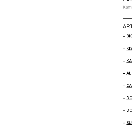
Kami
ART
–
BI
–
KI
–
KA
–
AL
–
CA
–
D
–
D
–
SU