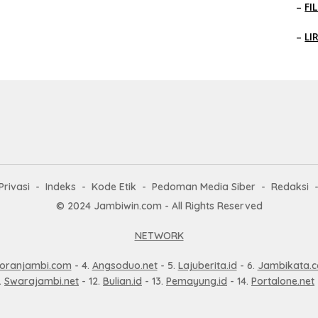
–
FI
–
LI
Privasi
Indeks
Kode Etik
Pedoman Media Siber
Redaksi
© 2024 Jambiwin.com - All Rights Reserved
NETWORK
oranjambi.com
- 4.
Angsoduo.net
- 5.
Lajuberita.id
- 6.
Jambikata.
.
Swarajambi.net
- 12.
Bulian.id
- 13.
Pemayung.id
- 14.
Portalone.net