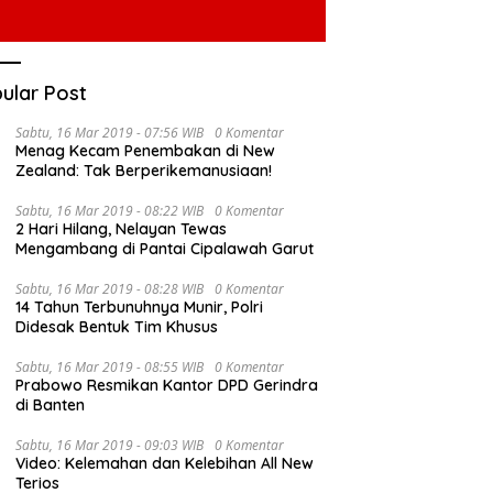
ular Post
Sabtu, 16 Mar 2019 - 07:56 WIB
0 Komentar
Menag Kecam Penembakan di New
Zealand: Tak Berperikemanusiaan!
Sabtu, 16 Mar 2019 - 08:22 WIB
0 Komentar
2 Hari Hilang, Nelayan Tewas
Mengambang di Pantai Cipalawah Garut
nur Al Haris Pimpin Rapat
Hadiri Pelantikan JKSN Jambi,
P
uasi Perkembangan
Sabtu, 16 Mar 2019 - 08:28 WIB
0 Komentar
Al Haris Tekankan Peran Guru
N
14 Tahun Terbunuhnya Munir, Polri
ksanaan Kegiatan
dan Kiai Jaga Moral Generasi
G
Didesak Bentuk Tim Khusus
ngunan Triwulan II TA
Bangsa
Sabtu, 16 Mar 2019 - 08:55 WIB
0 Komentar
Prabowo Resmikan Kantor DPD Gerindra
di Banten
Sabtu, 16 Mar 2019 - 09:03 WIB
0 Komentar
Video: Kelemahan dan Kelebihan All New
Terios