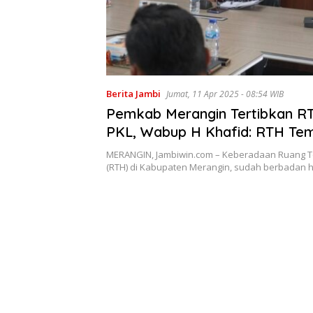
Berita Jambi
Jumat, 11 Apr 2025 - 08:54 WIB
Pemkab Merangin Tertibkan RT
PKL, Wabup H Khafid: RTH Te
Bersantai Bukan Berjualan
MERANGIN, Jambiwin.com – Keberadaan Ruang T
(RTH) di Kabupaten Merangin, sudah berbadan 