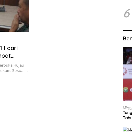
6
Ber
H dari
mpat
erbuka Hujau
hukum. Sesuai…
Mingg
Tung
Tahu