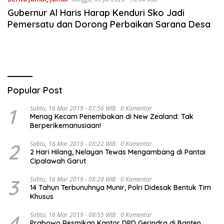
Gubernur Al Haris Harap Kenduri Sko Jadi
Pemersatu dan Dorong Perbaikan Sarana Desa
Popular Post
1
Sabtu, 16 Mar 2019 - 07:56 WIB
0 Komentar
Menag Kecam Penembakan di New Zealand: Tak
Berperikemanusiaan!
2
Sabtu, 16 Mar 2019 - 08:22 WIB
0 Komentar
2 Hari Hilang, Nelayan Tewas Mengambang di Pantai
Cipalawah Garut
3
Sabtu, 16 Mar 2019 - 08:28 WIB
0 Komentar
14 Tahun Terbunuhnya Munir, Polri Didesak Bentuk Tim
Khusus
4
Sabtu, 16 Mar 2019 - 08:55 WIB
0 Komentar
Prabowo Resmikan Kantor DPD Gerindra di Banten