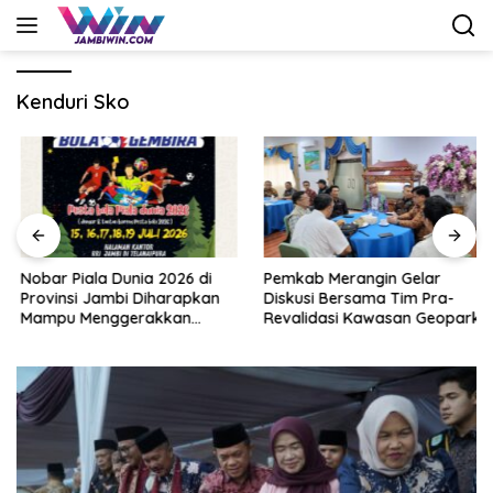
Langsung
ke
konten
Kenduri Sko
Nobar Piala Dunia 2026 di
Pemkab Merangin Gelar
Provinsi Jambi Diharapkan
Diskusi Bersama Tim Pra-
Mampu Menggerakkan
Revalidasi Kawasan Geopark
Ekonomi Pelaku UMKM