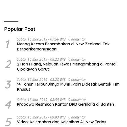
dan Kemanusiaan
Popular Post
1
Sabtu, 16 Mar 2019 - 07:56 WIB
0 Komentar
Menag Kecam Penembakan di New Zealand: Tak
Berperikemanusiaan!
2
Sabtu, 16 Mar 2019 - 08:22 WIB
0 Komentar
2 Hari Hilang, Nelayan Tewas Mengambang di Pantai
Cipalawah Garut
3
Sabtu, 16 Mar 2019 - 08:28 WIB
0 Komentar
14 Tahun Terbunuhnya Munir, Polri Didesak Bentuk Tim
Khusus
4
Sabtu, 16 Mar 2019 - 08:55 WIB
0 Komentar
Prabowo Resmikan Kantor DPD Gerindra di Banten
5
Sabtu, 16 Mar 2019 - 09:03 WIB
0 Komentar
Video: Kelemahan dan Kelebihan All New Terios