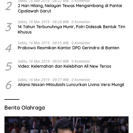
2
Sabtu, 16 Mar 2019 - 08:22 WIB
0 Komentar
2 Hari Hilang, Nelayan Tewas Mengambang di Pantai
Cipalawah Garut
3
Sabtu, 16 Mar 2019 - 08:28 WIB
0 Komentar
14 Tahun Terbunuhnya Munir, Polri Didesak Bentuk Tim
Khusus
4
Sabtu, 16 Mar 2019 - 08:55 WIB
0 Komentar
Prabowo Resmikan Kantor DPD Gerindra di Banten
5
Sabtu, 16 Mar 2019 - 09:03 WIB
0 Komentar
Video: Kelemahan dan Kelebihan All New Terios
6
Sabtu, 16 Mar 2019 - 09:37 WIB
0 Komentar
Aliansi Nissan-Mitsubishi Luncurkan Livina Versi Mungil
Berita Olahraga