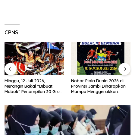
CPNS
2 Juli 2026,
Nobar Piala Dunia 2026 di
Pemkab M
 Bakal “Dibuat
Provinsi Jambi Diharapkan
Diskusi B
enampilan 30 Grup
Mampu Menggerakkan
Revalida
 Kuda Lumping
Ekonomi Pelaku UMKM