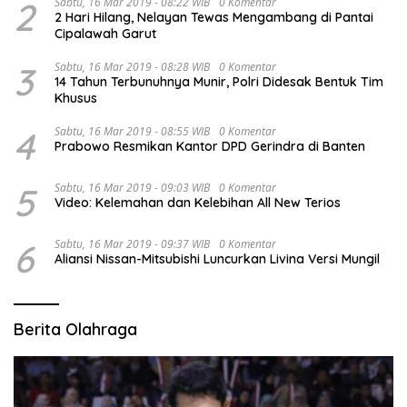
2
Sabtu, 16 Mar 2019 - 08:22 WIB
0 Komentar
2 Hari Hilang, Nelayan Tewas Mengambang di Pantai
Cipalawah Garut
3
Sabtu, 16 Mar 2019 - 08:28 WIB
0 Komentar
14 Tahun Terbunuhnya Munir, Polri Didesak Bentuk Tim
Khusus
4
Sabtu, 16 Mar 2019 - 08:55 WIB
0 Komentar
Prabowo Resmikan Kantor DPD Gerindra di Banten
5
Sabtu, 16 Mar 2019 - 09:03 WIB
0 Komentar
Video: Kelemahan dan Kelebihan All New Terios
6
Sabtu, 16 Mar 2019 - 09:37 WIB
0 Komentar
Aliansi Nissan-Mitsubishi Luncurkan Livina Versi Mungil
Berita Olahraga