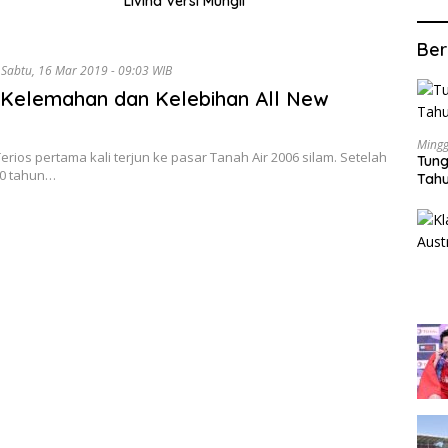
Livina Versi Mungil
Ber
Sabtu, 16 Mar 2019 - 09:03 WIB
 Kelemahan dan Kelebihan All New
Mingg
erios pertama kali terjun ke pasar Tanah Air 2006 silam. Setelah
Tung
0 tahun…
Tahu