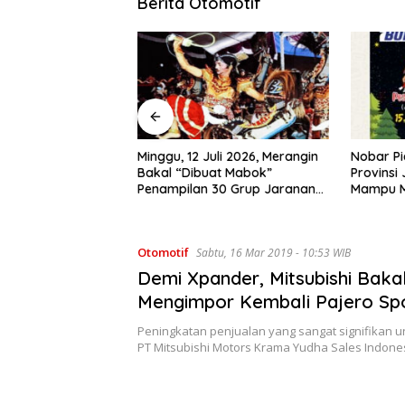
Berita Otomotif
uli 2026, Merangin
Nobar Piala Dunia 2026 di
Pemkab M
at Mabok”
Provinsi Jambi Diharapkan
Bersama 
30 Grup Jaranan
Mampu Menggerakkan
Kawasan
ng
Ekonomi Pelaku UMKM
Otomotif
Sabtu, 16 Mar 2019 - 10:53 WIB
Demi Xpander, Mitsubishi Baka
Mengimpor Kembali Pajero Sp
Peningkatan penjualan yang sangat signifikan u
PT Mitsubishi Motors Krama Yudha Sales Indon