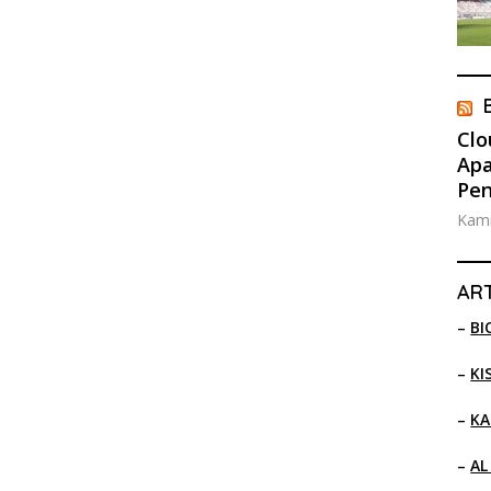
Clo
Apa
Pe
Kami
ART
–
BI
–
KI
–
KA
–
AL