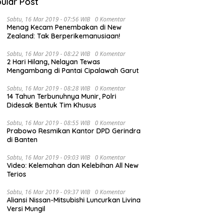
ular Post
Sabtu, 16 Mar 2019 - 07:56 WIB
0 Komentar
Menag Kecam Penembakan di New
Zealand: Tak Berperikemanusiaan!
Sabtu, 16 Mar 2019 - 08:22 WIB
0 Komentar
P
2 Hari Hilang, Nelayan Tewas
N
Mengambang di Pantai Cipalawah Garut
G
nur Al Haris Pimpin Rapat
Hadiri Pelantikan JKSN Jambi,
Sabtu, 16 Mar 2019 - 08:28 WIB
0 Komentar
uasi Perkembangan
Al Haris Tekankan Peran Guru
14 Tahun Terbunuhnya Munir, Polri
ksanaan Kegiatan
dan Kiai Jaga Moral Generasi
Didesak Bentuk Tim Khusus
ngunan Triwulan II TA
Bangsa
Sabtu, 16 Mar 2019 - 08:55 WIB
0 Komentar
Prabowo Resmikan Kantor DPD Gerindra
di Banten
Sabtu, 16 Mar 2019 - 09:03 WIB
0 Komentar
Video: Kelemahan dan Kelebihan All New
Terios
Sabtu, 16 Mar 2019 - 09:37 WIB
0 Komentar
Aliansi Nissan-Mitsubishi Luncurkan Livina
Versi Mungil