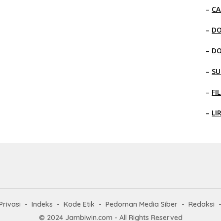
–
CA
–
D
–
D
–
SU
–
FI
–
LI
Privasi
Indeks
Kode Etik
Pedoman Media Siber
Redaksi
© 2024 Jambiwin.com - All Rights Reserved