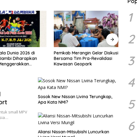
Pop
1
2
erangin Gelar Diskusi
Dijadwalkan Buka Turnamen
Guber
3
Tim Pra-Revalidasi
Urawa Cup VI di Stadion
Eval
 Geopark
Swarna Bhumi, Gubernur Al
Pela
Haris Siap Berlaga Lawan Tim
Pemba
Urawa
2026
4
l
Sosok New Nissan Livina Terungkap,
5
ort
Apa Kata NMI?
ntuk small MPV
esia…
6
Aliansi Nissan-Mitsubishi Luncurkan