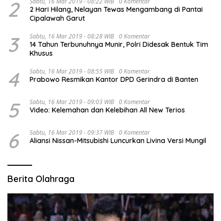
2
Sabtu, 16 Mar 2019 - 08:22 WIB
0 Komentar
2 Hari Hilang, Nelayan Tewas Mengambang di Pantai
Cipalawah Garut
3
Sabtu, 16 Mar 2019 - 08:28 WIB
0 Komentar
14 Tahun Terbunuhnya Munir, Polri Didesak Bentuk Tim
Khusus
4
Sabtu, 16 Mar 2019 - 08:55 WIB
0 Komentar
Prabowo Resmikan Kantor DPD Gerindra di Banten
5
Sabtu, 16 Mar 2019 - 09:03 WIB
0 Komentar
Video: Kelemahan dan Kelebihan All New Terios
6
Sabtu, 16 Mar 2019 - 09:37 WIB
0 Komentar
Aliansi Nissan-Mitsubishi Luncurkan Livina Versi Mungil
Berita Olahraga