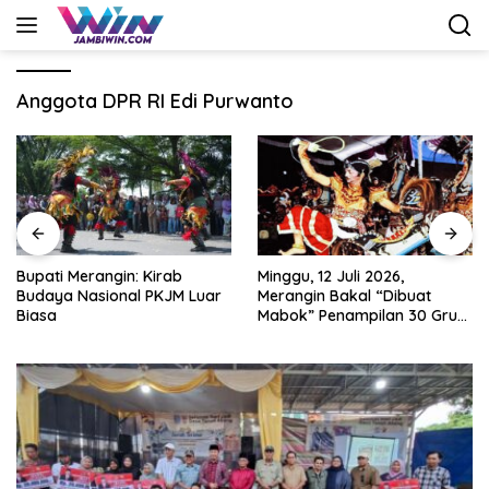
Langsung
ke
konten
Anggota DPR RI Edi Purwanto
Minggu, 12 Juli 2026,
Nobar Piala Dunia 2026 di
Merangin Bakal “Dibuat
Provinsi Jambi Diharapkan
Mabok” Penampilan 30 Grup
Mampu Menggerakkan
Jaranan Kuda Lumping
Ekonomi Pelaku UMKM