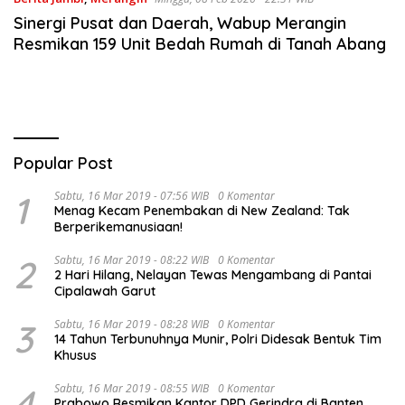
Sinergi Pusat dan Daerah, Wabup Merangin
Resmikan 159 Unit Bedah Rumah di Tanah Abang
Popular Post
1
Sabtu, 16 Mar 2019 - 07:56 WIB
0 Komentar
Menag Kecam Penembakan di New Zealand: Tak
Berperikemanusiaan!
2
Sabtu, 16 Mar 2019 - 08:22 WIB
0 Komentar
2 Hari Hilang, Nelayan Tewas Mengambang di Pantai
Cipalawah Garut
3
Sabtu, 16 Mar 2019 - 08:28 WIB
0 Komentar
14 Tahun Terbunuhnya Munir, Polri Didesak Bentuk Tim
Khusus
4
Sabtu, 16 Mar 2019 - 08:55 WIB
0 Komentar
Prabowo Resmikan Kantor DPD Gerindra di Banten