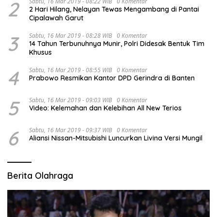
2
Sabtu, 16 Mar 2019 - 08:22 WIB
0 Komentar
2 Hari Hilang, Nelayan Tewas Mengambang di Pantai
Cipalawah Garut
3
Sabtu, 16 Mar 2019 - 08:28 WIB
0 Komentar
14 Tahun Terbunuhnya Munir, Polri Didesak Bentuk Tim
Khusus
4
Sabtu, 16 Mar 2019 - 08:55 WIB
0 Komentar
Prabowo Resmikan Kantor DPD Gerindra di Banten
5
Sabtu, 16 Mar 2019 - 09:03 WIB
0 Komentar
Video: Kelemahan dan Kelebihan All New Terios
6
Sabtu, 16 Mar 2019 - 09:37 WIB
0 Komentar
Aliansi Nissan-Mitsubishi Luncurkan Livina Versi Mungil
Berita Olahraga