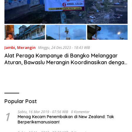
Jambi
,
Merangin
Minggu, 24 Des 2023 - 18:43 WIB
Alat Peraga Kampanye di Bangko Melanggar
Aturan, Bawaslu Merangin Koordinasikan dengan
Satpol-PP
Popular Post
1
Sabtu, 16 Mar 2019 - 07:56 WIB
0 Komentar
Menag Kecam Penembakan di New Zealand: Tak
Berperikemanusiaan!