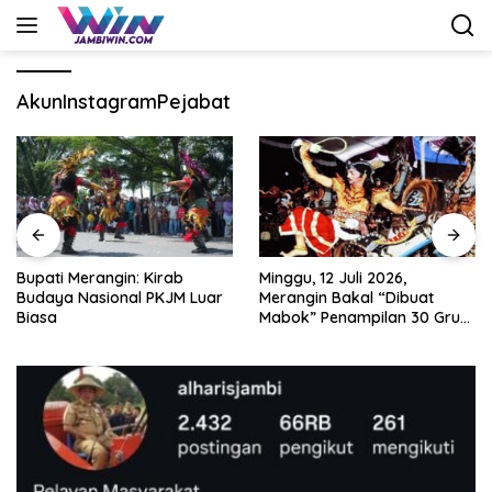
Langsung
ke
konten
AkunInstagramPejabat
Minggu, 12 Juli 2026,
Nobar Piala Dunia 2026 di
Merangin Bakal “Dibuat
Provinsi Jambi Diharapkan
Mabok” Penampilan 30 Grup
Mampu Menggerakkan
Jaranan Kuda Lumping
Ekonomi Pelaku UMKM