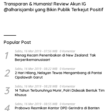
Transparan & Humanis! Review Akun IG
@alharisjambi yang Bikin Publik Terkejut Positif
Popular Post
1
Sabtu, 16 Mar 2019 - 07:56 WIB
0 Komentar
Menag Kecam Penembakan di New Zealand: Tak
Berperikemanusiaan!
2
Sabtu, 16 Mar 2019 - 08:22 WIB
0 Komentar
2 Hari Hilang, Nelayan Tewas Mengambang di Pantai
Cipalawah Garut
3
Sabtu, 16 Mar 2019 - 08:28 WIB
0 Komentar
14 Tahun Terbunuhnya Munir, Polri Didesak Bentuk Tim
Khusus
4
Sabtu, 16 Mar 2019 - 08:55 WIB
0 Komentar
Prabowo Resmikan Kantor DPD Gerindra di Banten