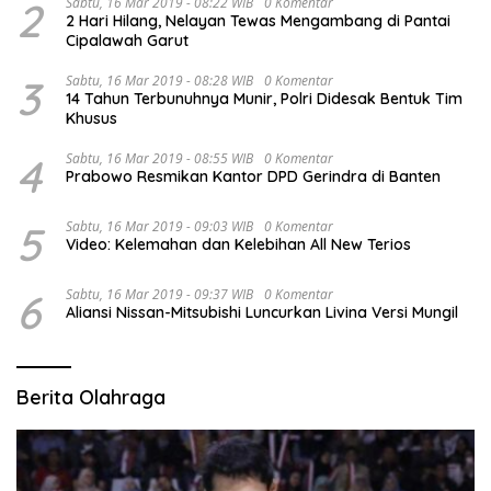
2
Sabtu, 16 Mar 2019 - 08:22 WIB
0 Komentar
2 Hari Hilang, Nelayan Tewas Mengambang di Pantai
Cipalawah Garut
3
Sabtu, 16 Mar 2019 - 08:28 WIB
0 Komentar
14 Tahun Terbunuhnya Munir, Polri Didesak Bentuk Tim
Khusus
4
Sabtu, 16 Mar 2019 - 08:55 WIB
0 Komentar
Prabowo Resmikan Kantor DPD Gerindra di Banten
5
Sabtu, 16 Mar 2019 - 09:03 WIB
0 Komentar
Video: Kelemahan dan Kelebihan All New Terios
6
Sabtu, 16 Mar 2019 - 09:37 WIB
0 Komentar
Aliansi Nissan-Mitsubishi Luncurkan Livina Versi Mungil
Berita Olahraga