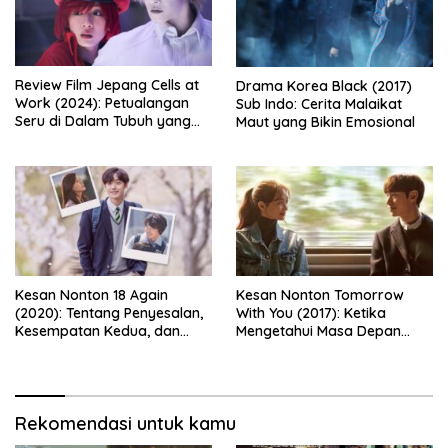
Review Film Jepang Cells at
Drama Korea Black (2017)
Work (2024): Petualangan
Sub Indo: Cerita Malaikat
Seru di Dalam Tubuh yang
Maut yang Bikin Emosional
Bikin Ketawa Sekaligus Mikir
Kesan Nonton 18 Again
Kesan Nonton Tomorrow
(2020): Tentang Penyesalan,
With You (2017): Ketika
Kesempatan Kedua, dan
Mengetahui Masa Depan
Cinta yang Terlambat
Justru Membuat Cinta
Dipahami
Semakin Rapuh
Rekomendasi untuk kamu