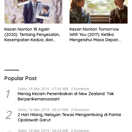
Kesan Nonton 18 Again
Kesan Nonton Tomorrow
(2020): Tentang Penyesalan,
With You (2017): Ketika
Kesempatan Kedua, dan
Mengetahui Masa Depan
Cinta yang Terlambat
Justru Membuat Cinta
Dipahami
Semakin Rapuh
Popular Post
1
Sabtu, 16 Mar 2019 - 07:56 WIB
0 Komentar
Menag Kecam Penembakan di New Zealand: Tak
Berperikemanusiaan!
2
Sabtu, 16 Mar 2019 - 08:22 WIB
0 Komentar
2 Hari Hilang, Nelayan Tewas Mengambang di Pantai
Cipalawah Garut
Sabtu, 16 Mar 2019 - 08:28 WIB
0 Komentar