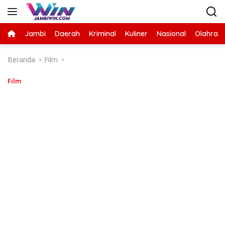
Langsung
ke
konten
Jambi
Daerah
Kriminal
Kuliner
Nasional
Olahrag
Beranda
Film
Film