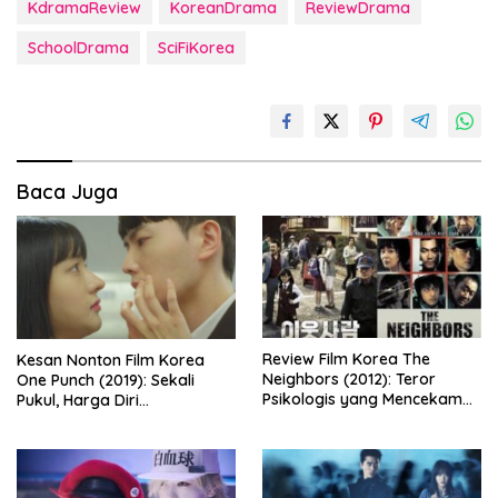
KdramaReview
KoreanDrama
ReviewDrama
SchoolDrama
SciFiKorea
Baca Juga
Kesan Nonton Film Korea
Review Film Korea The
One Punch (2019): Sekali
Neighbors (2012): Teror
Pukul, Harga Diri
Psikologis yang Mencekam
Dipertaruhkan
dari Balik Dinding Apartemen