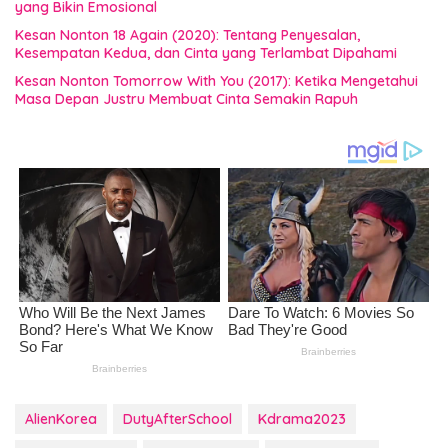
yang Bikin Emosional
Kesan Nonton 18 Again (2020): Tentang Penyesalan,
Kesempatan Kedua, dan Cinta yang Terlambat Dipahami
Kesan Nonton Tomorrow With You (2017): Ketika Mengetahui
Masa Depan Justru Membuat Cinta Semakin Rapuh
AlienKorea
DutyAfterSchool
Kdrama2023