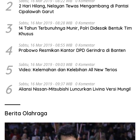
2
Sabtu, 16 Mar 2019 - 08:22 WIB
0 Komentar
2 Hari Hilang, Nelayan Tewas Mengambang di Pantai
Cipalawah Garut
3
Sabtu, 16 Mar 2019 - 08:28 WIB
0 Komentar
14 Tahun Terbunuhnya Munir, Polri Didesak Bentuk Tim
Khusus
4
Sabtu, 16 Mar 2019 - 08:55 WIB
0 Komentar
Prabowo Resmikan Kantor DPD Gerindra di Banten
5
Sabtu, 16 Mar 2019 - 09:03 WIB
0 Komentar
Video: Kelemahan dan Kelebihan All New Terios
6
Sabtu, 16 Mar 2019 - 09:37 WIB
0 Komentar
Aliansi Nissan-Mitsubishi Luncurkan Livina Versi Mungil
Berita Olahraga