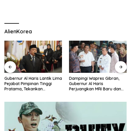
AlienKorea
Dampingi Wapres Gibran,
Gubernur Al Haris Jawab
Gubernur Al Haris
Pandangan Umum Fraksi
Perjuangkan MRI Baru dan
DPRD: Komitmen Perkuat
Tambahan Dokter Spesialis
Tata Kelola dan
untuk RSUD Raden Mattaher
Kesejahteraan Masyarakat