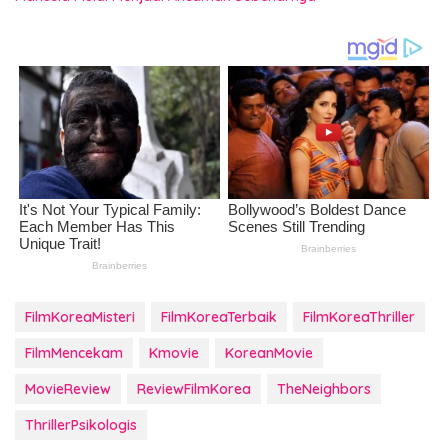
FilmKoreaMisteri
FilmKoreaTerbaik
FilmKoreaThriller
FilmMencekam
Kmovie
KoreanMovie
MovieReview
ReviewFilmKorea
TheNeighbors
ThrillerPsikologis