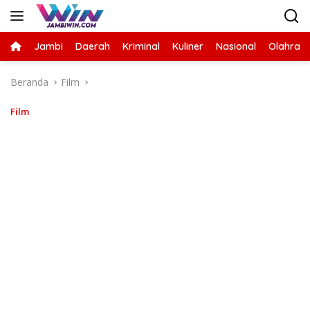
Langsung
ke
konten
Jambi
Daerah
Kriminal
Kuliner
Nasional
Olahrag
Beranda
Film
Film