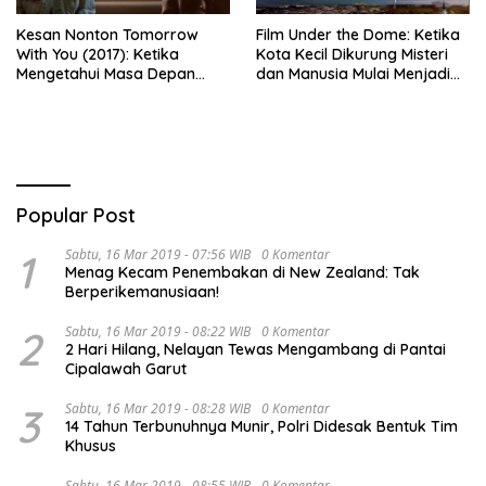
Kesan Nonton Tomorrow
Film Under the Dome: Ketika
With You (2017): Ketika
Kota Kecil Dikurung Misteri
Mengetahui Masa Depan
dan Manusia Mulai Menjadi
Justru Membuat Cinta
Ancaman Sebenarnya
Semakin Rapuh
Popular Post
1
Sabtu, 16 Mar 2019 - 07:56 WIB
0 Komentar
Menag Kecam Penembakan di New Zealand: Tak
Berperikemanusiaan!
2
Sabtu, 16 Mar 2019 - 08:22 WIB
0 Komentar
2 Hari Hilang, Nelayan Tewas Mengambang di Pantai
Cipalawah Garut
3
Sabtu, 16 Mar 2019 - 08:28 WIB
0 Komentar
14 Tahun Terbunuhnya Munir, Polri Didesak Bentuk Tim
Khusus
Sabtu, 16 Mar 2019 - 08:55 WIB
0 Komentar