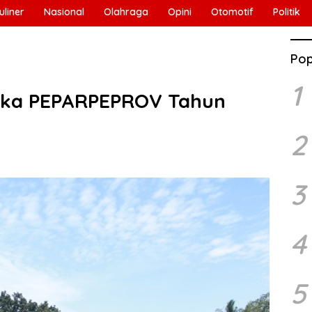
uliner
Nasional
Olahraga
Opini
Otomotif
Politik
Pop
1
uka PEPARPEPROV Tahun
2
3
4
5