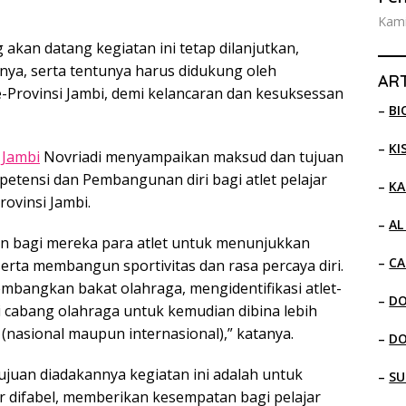
Kami
akan datang kegiatan ini tetap dilanjutkan,
nya, serta tentunya harus didukung oleh
ART
Provinsi Jambi, demi kelancaran dan kesuksessan
–
BI
–
KI
 Jambi
Novriadi menyampaikan maksud dan tujuan
petensi dan Pembangunan diri bagi atlet pelajar
–
KA
rovinsi Jambi.
–
AL
n bagi mereka para atlet untuk menunjukkan
–
CA
serta membangun sportivitas dan rasa percaya diri.
mbangkan bakat olahraga, mengidentifikasi atlet-
–
D
i cabang olahraga untuk kemudian dibina lebih
 (nasional maupun internasional),” katanya.
–
D
tujuan diadakannya kegiatan ini adalah untuk
–
SU
r difabel, memberikan kesempatan bagi pelajar