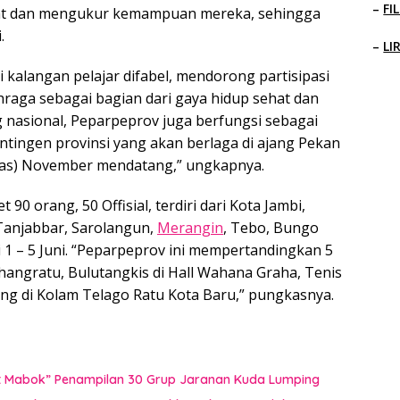
–
FI
ehat dan mengukur kemampuan mereka, sehingga
.
–
LI
kalangan pelajar difabel, mendorong partisipasi
lahraga sebagai bagian dari gaya hidup sehat dan
g nasional, Peparpeprov juga berfungsi sebagai
tingen provinsi yang akan berlaga di ajang Pekan
nas) November mendatang,” ungkapnya.
90 orang, 50 Offisial, terdiri dari Kota Jambi,
Tanjabbar, Sarolangun,
Merangin
, Tebo, Bungo
 1 – 5 Juni. “Peparpeprov ini mempertandingkan 5
i Shangratu, Bulutangkis di Hall Wahana Graha, Tenis
ng di Kolam Telago Ratu Kota Baru,” pungkasnya.
uat Mabok” Penampilan 30 Grup Jaranan Kuda Lumping