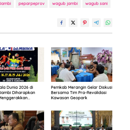
Jambi
peparpeprov
wagub jambi
wagub sani
ala Dunia 2026 di
Pemkab Merangin Gelar Diskusi
 Jambi Diharapkan
Bersama Tim Pra-Revalidasi
Menggerakkan
Kawasan Geopark
 Pelaku UMKM