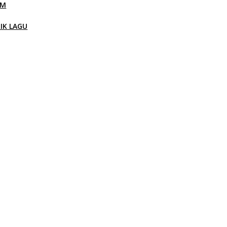
LM
RIK LAGU