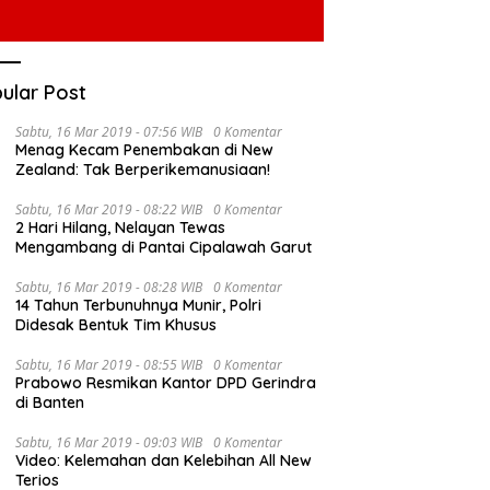
ular Post
Sabtu, 16 Mar 2019 - 07:56 WIB
0 Komentar
Menag Kecam Penembakan di New
Zealand: Tak Berperikemanusiaan!
Sabtu, 16 Mar 2019 - 08:22 WIB
0 Komentar
2 Hari Hilang, Nelayan Tewas
Mengambang di Pantai Cipalawah Garut
Sabtu, 16 Mar 2019 - 08:28 WIB
0 Komentar
14 Tahun Terbunuhnya Munir, Polri
Didesak Bentuk Tim Khusus
Sabtu, 16 Mar 2019 - 08:55 WIB
0 Komentar
Prabowo Resmikan Kantor DPD Gerindra
di Banten
Sabtu, 16 Mar 2019 - 09:03 WIB
0 Komentar
Video: Kelemahan dan Kelebihan All New
Terios