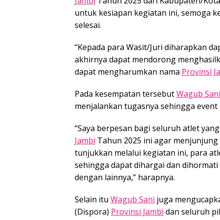
Jambi
Tahun 2025 dari Kabupaten/Kot
untuk kesiapan kegiatan ini, semoga ke
selesai.
“Kepada para Wasit/Juri diharapkan d
akhirnya dapat mendorong menghasilkan
dapat mengharumkan nama
Provinsi J
Pada kesempatan tersebut
Wagub San
menjalankan tugasnya sehingga event i
“Saya berpesan bagi seluruh atlet ya
Jambi
Tahun 2025 ini agar menjunjung t
tunjukkan melalui kegiatan ini, para 
sehingga dapat dihargai dan dihormati
dengan lainnya,” harapnya.
Selain itu
Wagub Sani
juga mengucapka
(Dispora)
Provinsi Jambi
dan seluruh pi