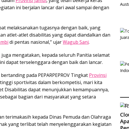
a dalam
Provinsi Jambi
, yang telah bekerja keras
giatan ini berjalan lancar dari awal sampai dengan
apat melaksanakan tugasnya dengan baik, yang
 atlet-atlet disabilitas yang dapat diandalkan dan
ambi
di pentas nasional,” ujar
Wagub Sani
.
i
juga mengatakan, kepada seluruh Panitia selamat
ni dapat terselenggara dengan baik dan lancar.
ng bertanding pada PEPARPEPROV Tingkat
Provinsi
inggi sportivitas dalam berkompetisi, mari kita
atlet Disabilitas dapat menunjukkan kemampuannya,
 sebagai bagian dari masyarakat yang setara
Clo
n terimakasih kepada Dinas Pemuda dan Olahraga
Apa
hak yang terlibat telah menyelenggarakan kegiatan
Pe