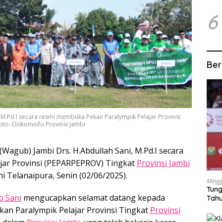
6
Ber
 M.Pd.I secara resmi membuka Pekan Paralympik Pelajar Provinsi
oto: Diskominfo Provinsi Jambi
Wagub) Jambi Drs. H.Abdullah Sani, M.Pd.I secara
jar Provinsi (PEPARPEPROV) Tingkat
Provinsi Jambi
 Telanaipura, Senin (02/06/2025).
Mingg
Tung
 Sani
mengucapkan selamat datang kepada
Tahu
Pekan Paralympik Pelajar Provinsi Tingkat
Provinsi