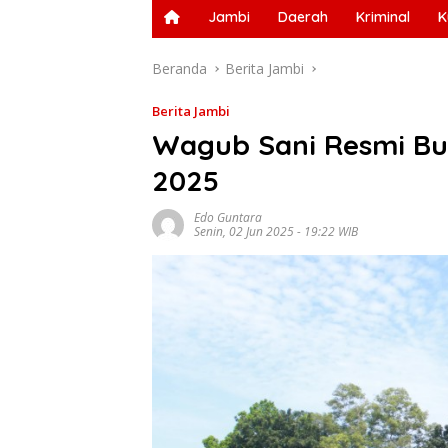
Jambi
Daerah
Kriminal
K
Beranda
Berita Jambi
Berita Jambi
Wagub Sani Resmi B
2025
Edo Guntara
Senin, 02 Jun 2025 - 19:22 WIB