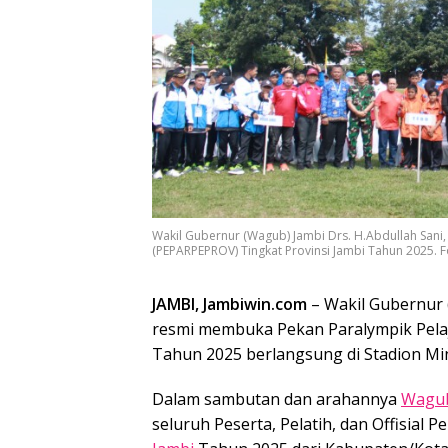
Wakil Gubernur (Wagub) Jambi Drs. H.Abdullah Sani,
(PEPARPEPROV) Tingkat Provinsi Jambi Tahun 2025. F
JAMBI, Jambiwin.com
– Wakil Gubernur (
resmi membuka Pekan Paralympik Pela
Tahun 2025 berlangsung di Stadion Mini
Dalam sambutan dan arahannya
Wagub
seluruh Peserta, Pelatih, dan Offisial 