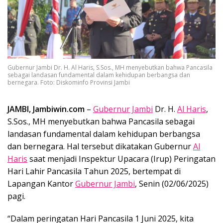
Gubernur Jambi Dr. H. Al Haris, S.Sos., MH menyebutkan bahwa Pancasila
sebagai landasan fundamental dalam kehidupan berbangsa dan
bernegara. Foto: Diskominfo Provinsi Jambi
JAMBI, Jambiwin.com
–
Gubernur Jambi
Dr. H.
Al Haris
,
S.Sos., MH menyebutkan bahwa Pancasila sebagai
landasan fundamental dalam kehidupan berbangsa
dan bernegara. Hal tersebut dikatakan Gubernur
Al
Haris
saat menjadi Inspektur Upacara (Irup) Peringatan
Hari Lahir Pancasila Tahun 2025, bertempat di
Lapangan Kantor
Gubernur Jambi
, Senin (02/06/2025)
pagi.
“Dalam peringatan Hari Pancasila 1 Juni 2025, kita