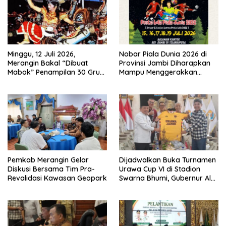
Minggu, 12 Juli 2026,
Nobar Piala Dunia 2026 di
Merangin Bakal “Dibuat
Provinsi Jambi Diharapkan
Mabok” Penampilan 30 Grup
Mampu Menggerakkan
Jaranan Kuda Lumping
Ekonomi Pelaku UMKM
Pemkab Merangin Gelar
Dijadwalkan Buka Turnamen
Diskusi Bersama Tim Pra-
Urawa Cup VI di Stadion
Revalidasi Kawasan Geopark
Swarna Bhumi, Gubernur Al
Haris Siap Berlaga Lawan
Tim Urawa