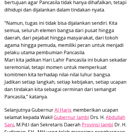
bertujuan agar Pancasila tidak hanya dihafalkan, tetapi
dihidupi dan dijalankan dalam tindakan nyata.
“Namun, tugas ini tidak bisa dijalankan sendiri. Kita
semua, seluruh elemen bangsa dari pusat hingga
daerah, dari pejabat hingga masyarakat, dari tokoh
agama hingga pemuda, memiliki peran untuk menjadi
pelaku utama pembumian Pancasila.
Mari kita jadikan Hari Lahir Pancasila ini bukan sekadar
seremonial, tetapi momen untuk memperkuat
komitmen kita terhadap nilai-nilai luhur bangsa.
Jadikan setiap langkah, setiap kebijakan, setiap ucapan
dan tindakan kita sebagai cerminan dari semangat
Pancasila,” katanya.
Selanjutnya Gubernur
Al Haris
memberikan ucapan
selamat kepada Wakil
Gubernur Jambi
Drs. H.
Abdullah
Sani
, M.Pd.I dan Sekretaris Daerah
Provinsi Jambi
Dr. H.
Sudirman, SH., MH yang telah menerima penghargaan