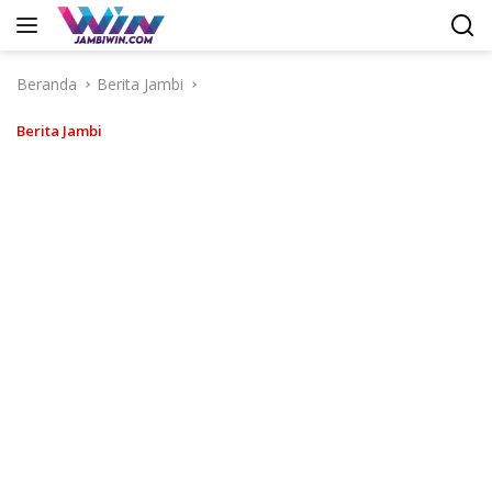
Langsung
ke
konten
Beranda
Berita Jambi
Berita Jambi