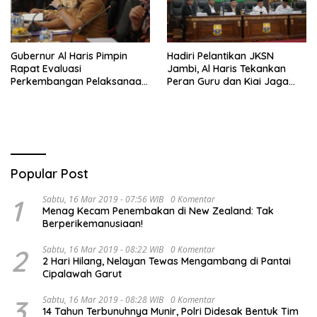
Gubernur Al Haris Pimpin
Hadiri Pelantikan JKSN
Rapat Evaluasi
Jambi, Al Haris Tekankan
Perkembangan Pelaksanaan
Peran Guru dan Kiai Jaga
Kegiatan Pembangunan
Moral Generasi Bangsa
Triwulan II TA 2026
Popular Post
1
Sabtu, 16 Mar 2019 - 07:56 WIB
0 Komentar
Menag Kecam Penembakan di New Zealand: Tak
Berperikemanusiaan!
2
Sabtu, 16 Mar 2019 - 08:22 WIB
0 Komentar
2 Hari Hilang, Nelayan Tewas Mengambang di Pantai
Cipalawah Garut
3
Sabtu, 16 Mar 2019 - 08:28 WIB
0 Komentar
14 Tahun Terbunuhnya Munir, Polri Didesak Bentuk Tim