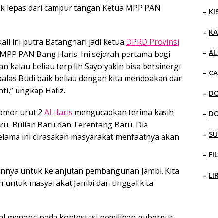
ak lepas dari campur tangan Ketua MPP PAN
–
KI
–
KA
kali ini putra Batanghari jadi ketua
DPRD Provinsi
–
AL
 MPP PAN Bang Haris. Ini sejarah pertama bagi
 kalau beliau terpilih Sayo yakin bisa bersinergi
–
CA
alas Budi baik beliau dengan kita mendoakan dan
i,” ungkap Hafiz.
–
D
omor urut 2
Al Haris
mengucapkan terima kasih
–
D
u, Bulian Baru dan Terentang Baru. Dia
–
SU
ama ini dirasakan masyarakat menfaatnya akan
–
FI
nnya untuk kelanjutan pembangunan Jambi. Kita
–
LI
untuk masyarakat Jambi dan tinggal kita
al menang pada kontestasi pemilihan gubernur