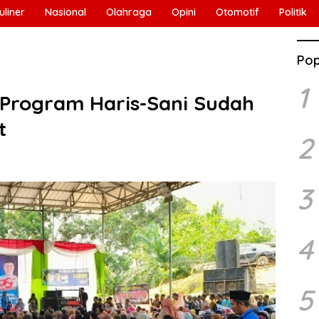
uliner
Nasional
Olahraga
Opini
Otomotif
Politik
Pop
1
, Program Haris-Sani Sudah
t
2
3
4
5