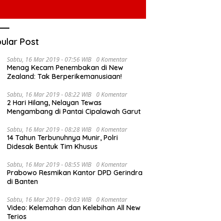
ular Post
Sabtu, 16 Mar 2019 - 07:56 WIB
0 Komentar
Menag Kecam Penembakan di New
Zealand: Tak Berperikemanusiaan!
Sabtu, 16 Mar 2019 - 08:22 WIB
0 Komentar
2 Hari Hilang, Nelayan Tewas
Mengambang di Pantai Cipalawah Garut
Sabtu, 16 Mar 2019 - 08:28 WIB
0 Komentar
14 Tahun Terbunuhnya Munir, Polri
Didesak Bentuk Tim Khusus
Sabtu, 16 Mar 2019 - 08:55 WIB
0 Komentar
Prabowo Resmikan Kantor DPD Gerindra
di Banten
Sabtu, 16 Mar 2019 - 09:03 WIB
0 Komentar
Video: Kelemahan dan Kelebihan All New
Terios