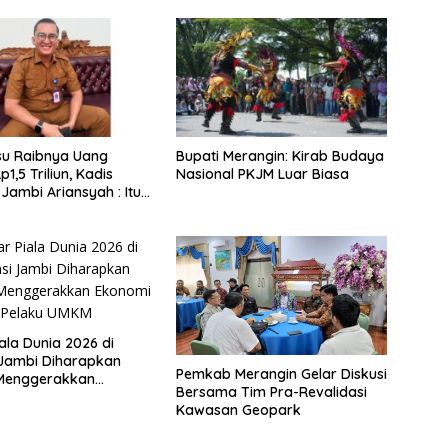
su Raibnya Uang
Bupati Merangin: Kirab Budaya
1,5 Triliun, Kadis
Nasional PKJM Luar Biasa
Jambi Ariansyah : Itu
an Akumulasi Temuan
ubernur Sejak 2002
ala Dunia 2026 di
 Jambi Diharapkan
Pemkab Merangin Gelar Diskusi
Menggerakkan
Bersama Tim Pra-Revalidasi
 Pelaku UMKM
Kawasan Geopark