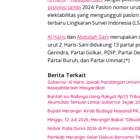
provinsi Jambi
2024. Paslon nomor urut 
elektabilitas yang mengungguli paslon n
terbaru Lingkaran Survei Indonesia (LS
Al Haris
dan
Abdullah Sani
merupakan c
urut 2. Haris-Sani didukung 13 partai po
Gerindra, Partai Golkar, PDIP, Partai 
Partai Buruh, dan Partai Ummat.(*)
Berita Terkait
Gubernur Al Haris Jawab Pandangan Umum F
Kesejahteraan Masyarakat
Bantah Isu Raibnya Uang Rakyat Rp1,5 Triliu
Akumulasi Temuan Lintas Gubernur Sejak 2
Bupati Merangin: Kirab Budaya Nasional PK
Minggu, 12 Juli 2026, Merangin Bakal “Dib
Nobar Piala Dunia 2026 di Provinsi Jamb
Pemkab Merangin Gelar Diskusi Bersama T