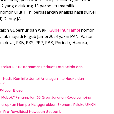
2 yang didukung 13 parpol itu memiliki
omor urut 1. Ini berdasarkan analisis hasil survei
I) Denny JA.
alon Gubernur dan Wakil
Gubernur Jambi
nomor
litik maju di Pilgub Jambi 2024 yakni PAN, Partai
Demokrat, PKB, PKS, PPP, PBB, Perindo, Hanura,
raksi DPRD: Komitmen Perkuat Tata Kelola dan
n, Kadis Kominfo Jambi Ariansyah : Itu Hoaks dan
002
JM Luar Biasa
uat Mabok” Penampilan 30 Grup Jaranan Kuda Lumping
i Diharapkan Mampu Menggerakkan Ekonomi Pelaku UMKM
im Pra-Revalidasi Kawasan Geopark