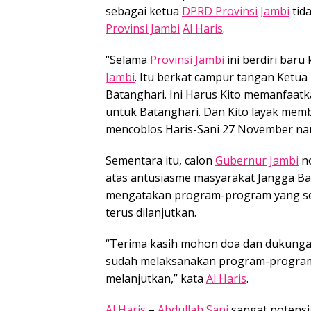
sebagai ketua
DPRD Provinsi Jambi
tid
Provinsi Jambi
Al Haris
.
“Selama
Provinsi Jambi
ini berdiri baru 
Jambi
. Itu berkat campur tangan Ketua
Batanghari. Ini Harus Kito memanfaatkan
untuk Batanghari. Dan Kito layak memb
mencoblos Haris-Sani 27 November nant
Sementara itu, calon
Gubernur Jambi
n
atas antusiasme masyarakat Jangga Bar
mengatakan program-program yang sel
terus dilanjutkan.
“Terima kasih mohon doa dan dukunga
sudah melaksanakan program-program 
melanjutkan,” kata
Al Haris
.
Al Haris
–
Abdullah Sani
sangat potensi