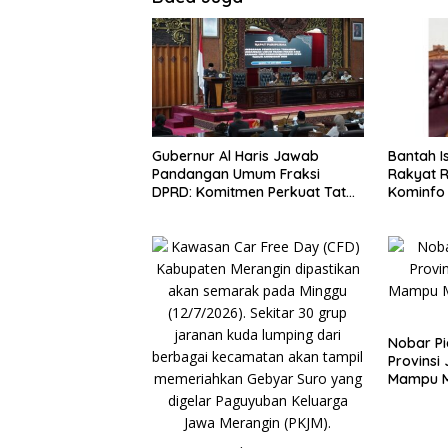
Bantah I
Gubernur Al Haris Jawab
Rakyat Rp
Pandangan Umum Fraksi
Kominfo 
DPRD: Komitmen Perkuat Tata
Hoaks d
Kelola dan Kesejahteraan
Lintas G
Masyarakat
Nobar Pi
Provinsi
Mampu 
Ekonomi