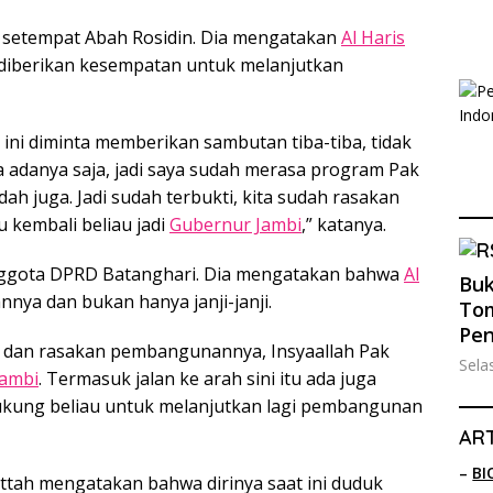
 setempat Abah Rosidin. Dia mengatakan
Al Haris
 diberikan kesempatan untuk melanjutkan
i ini diminta memberikan sambutan tiba-tiba, tidak
adanya saja, jadi saya sudah merasa program Pak
adah juga. Jadi sudah terbukti, kita sudah rasakan
u kembali beliau jadi
Gubernur Jambi
,” katanya.
nggota DPRD Batanghari. Dia mengatakan bahwa
Al
Buk
nya dan bukan hanya janji-janji.
Tom
Pe
hat dan rasakan pembangunannya, Insyaallah Pak
Sela
Jambi
. Termasuk jalan ke arah sini itu ada juga
 dukung beliau untuk melanjutkan lagi pembangunan
ART
–
BI
attah mengatakan bahwa dirinya saat ini duduk