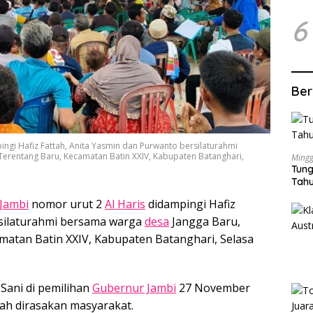
6
Ber
ngi Hafiz Fattah, Anita Yasmin dan Purwanto bersilaturahmi
Terentang Baru, Kecamatan Batin XXIV, Kabupaten Batanghari,
Mingg
Tung
Tahu
Jambi
nomor urut 2
Al Haris
didampingi Hafiz
rsilaturahmi bersama warga
desa
Jangga Baru,
matan Batin XXIV, Kabupaten Batanghari, Selasa
Sani di pemilihan
Gubernur Jambi
27 November
h dirasakan masyarakat.