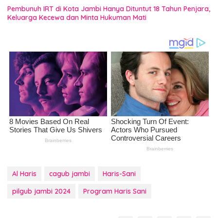
Pembunuh IRT di Kota Jambi Hanya Dituntut 18 Tahun Penjara,
Keluarga Kecewa dan Minta Hukuman Mati
Al Haris
cagub jambi
Haris-Sani
pilgub jambi 2024
Program Haris Sani