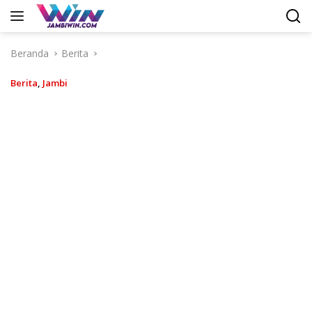
Langsung
ke
konten
Beranda
Berita
Berita
,
Jambi