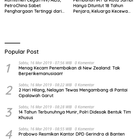
Komitmen Cegah HIV/AIDS,
Pembunuh IRT di Kota Jambi
PetroChina Sabet
Hanya Dituntut 18 Tahun
Penghargaan Tertinggi dari
Penjara, Keluarga Kecewa
Kemnaker
dan Minta Hukuman Mati
Popular Post
1
Sabtu, 16 Mar 2019 - 07:56 WIB
0 Komentar
Menag Kecam Penembakan di New Zealand: Tak
Berperikemanusiaan!
2
Sabtu, 16 Mar 2019 - 08:22 WIB
0 Komentar
2 Hari Hilang, Nelayan Tewas Mengambang di Pantai
Cipalawah Garut
3
Sabtu, 16 Mar 2019 - 08:28 WIB
0 Komentar
14 Tahun Terbunuhnya Munir, Polri Didesak Bentuk Tim
Khusus
4
Sabtu, 16 Mar 2019 - 08:55 WIB
0 Komentar
Prabowo Resmikan Kantor DPD Gerindra di Banten