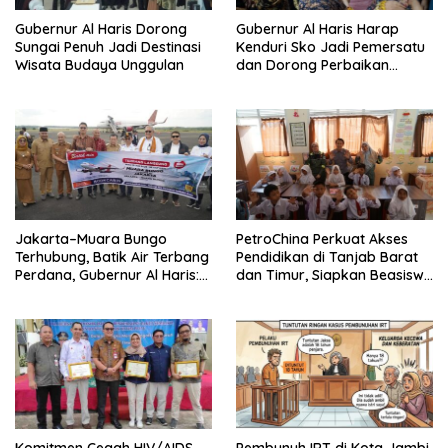
Gubernur Al Haris Dorong
Gubernur Al Haris Harap
Sungai Penuh Jadi Destinasi
Kenduri Sko Jadi Pemersatu
Wisata Budaya Unggulan
dan Dorong Perbaikan
Sarana Desa
Jakarta–Muara Bungo
PetroChina Perkuat Akses
Terhubung, Batik Air Terbang
Pendidikan di Tanjab Barat
Perdana, Gubernur Al Haris:
dan Timur, Siapkan Beasiswa
Ini Kunci Pemerataan
hingga 1.000 Set Meja-Kursi
Sekolah