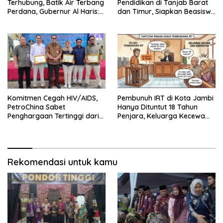
Terhubung, Batik Air Terbang
Pendidikan di Tanjab Barat
Perdana, Gubernur Al Haris:
dan Timur, Siapkan Beasiswa
Ini Kunci Pemerataan
hingga 1.000 Set Meja-Kursi
Sekolah
Komitmen Cegah HIV/AIDS,
Pembunuh IRT di Kota Jambi
PetroChina Sabet
Hanya Dituntut 18 Tahun
Penghargaan Tertinggi dari
Penjara, Keluarga Kecewa
Kemnaker
dan Minta Hukuman Mati
Rekomendasi untuk kamu