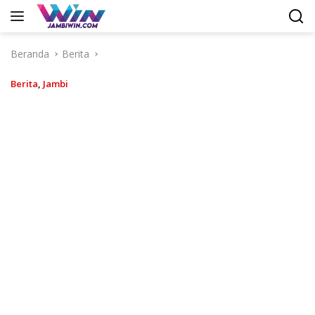
Langsung
ke
konten
Beranda
Berita
Berita
,
Jambi