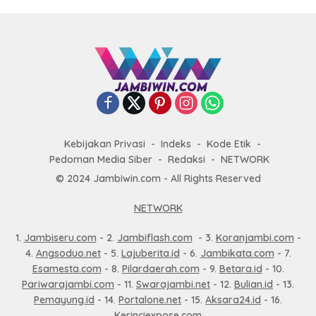
Kebijakan Privasi
Indeks
Kode Etik
Pedoman Media Siber
Redaksi
NETWORK
© 2024 Jambiwin.com - All Rights Reserved
NETWORK
1.
Jambiseru.com
- 2.
Jambiflash.com
- 3.
Koranjambi.com
-
4.
Angsoduo.net
- 5.
Lajuberita.id
- 6.
Jambikata.com
- 7.
Esamesta.com
- 8.
Pilardaerah.com
- 9.
Betara.id
- 10.
Pariwarajambi.com
- 11.
Swarajambi.net
- 12.
Bulian.id
- 13.
Pemayung.id
- 14.
Portalone.net
- 15.
Aksara24.id
- 16.
Kerinciexpose.com