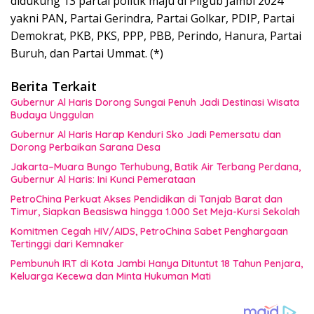
didukung 13 partai politik maju di Pilgub Jambi 2024
yakni PAN, Partai Gerindra, Partai Golkar, PDIP, Partai
Demokrat, PKB, PKS, PPP, PBB, Perindo, Hanura, Partai
Buruh, dan Partai Ummat. (*)
Berita Terkait
Gubernur Al Haris Dorong Sungai Penuh Jadi Destinasi Wisata
Budaya Unggulan
Gubernur Al Haris Harap Kenduri Sko Jadi Pemersatu dan
Dorong Perbaikan Sarana Desa
Jakarta–Muara Bungo Terhubung, Batik Air Terbang Perdana,
Gubernur Al Haris: Ini Kunci Pemerataan
PetroChina Perkuat Akses Pendidikan di Tanjab Barat dan
Timur, Siapkan Beasiswa hingga 1.000 Set Meja-Kursi Sekolah
Komitmen Cegah HIV/AIDS, PetroChina Sabet Penghargaan
Tertinggi dari Kemnaker
Pembunuh IRT di Kota Jambi Hanya Dituntut 18 Tahun Penjara,
Keluarga Kecewa dan Minta Hukuman Mati