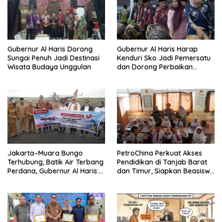
Gubernur Al Haris Dorong
Gubernur Al Haris Harap
Sungai Penuh Jadi Destinasi
Kenduri Sko Jadi Pemersatu
Wisata Budaya Unggulan
dan Dorong Perbaikan
Sarana Desa
Jakarta–Muara Bungo
PetroChina Perkuat Akses
Terhubung, Batik Air Terbang
Pendidikan di Tanjab Barat
Perdana, Gubernur Al Haris:
dan Timur, Siapkan Beasiswa
Ini Kunci Pemerataan
hingga 1.000 Set Meja-Kursi
Sekolah