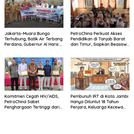
Jakarta–Muara Bungo
PetroChina Perkuat Akses
Terhubung, Batik Air Terbang
Pendidikan di Tanjab Barat
Perdana, Gubernur Al Haris:
dan Timur, Siapkan Beasiswa
Ini Kunci Pemerataan
hingga 1.000 Set Meja-Kursi
Sekolah
Komitmen Cegah HIV/AIDS,
Pembunuh IRT di Kota Jambi
PetroChina Sabet
Hanya Dituntut 18 Tahun
Penghargaan Tertinggi dari
Penjara, Keluarga Kecewa
Kemnaker
dan Minta Hukuman Mati