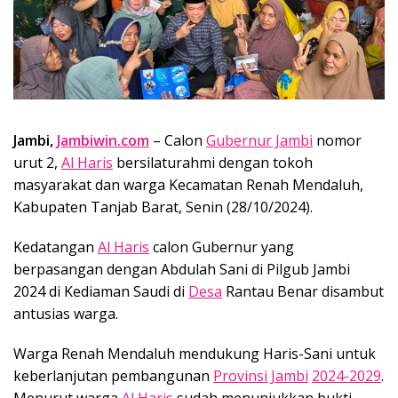
Jambi,
Jambiwin.com
– Calon
Gubernur Jambi
nomor
urut 2,
Al Haris
bersilaturahmi dengan tokoh
masyarakat dan warga Kecamatan Renah Mendaluh,
Kabupaten Tanjab Barat, Senin (28/10/2024).
Kedatangan
Al Haris
calon Gubernur yang
berpasangan dengan Abdulah Sani di Pilgub Jambi
2024 di Kediaman Saudi di
Desa
Rantau Benar disambut
antusias warga.
Warga Renah Mendaluh mendukung Haris-Sani untuk
keberlanjutan pembangunan
Provinsi Jambi
2024-2029
.