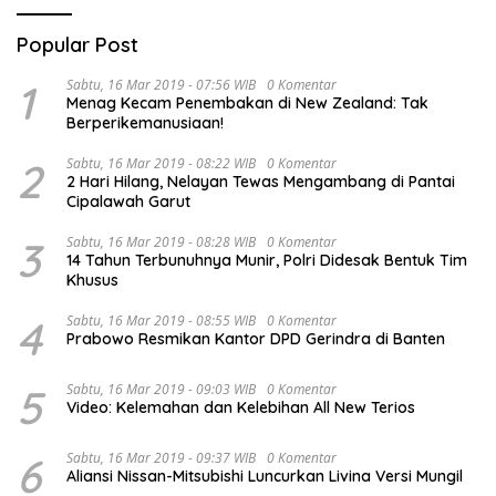
Popular Post
1
Sabtu, 16 Mar 2019 - 07:56 WIB
0 Komentar
Menag Kecam Penembakan di New Zealand: Tak
Berperikemanusiaan!
2
Sabtu, 16 Mar 2019 - 08:22 WIB
0 Komentar
2 Hari Hilang, Nelayan Tewas Mengambang di Pantai
Cipalawah Garut
3
Sabtu, 16 Mar 2019 - 08:28 WIB
0 Komentar
14 Tahun Terbunuhnya Munir, Polri Didesak Bentuk Tim
Khusus
4
Sabtu, 16 Mar 2019 - 08:55 WIB
0 Komentar
Prabowo Resmikan Kantor DPD Gerindra di Banten
5
Sabtu, 16 Mar 2019 - 09:03 WIB
0 Komentar
Video: Kelemahan dan Kelebihan All New Terios
6
Sabtu, 16 Mar 2019 - 09:37 WIB
0 Komentar
Aliansi Nissan-Mitsubishi Luncurkan Livina Versi Mungil