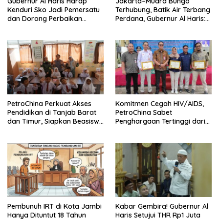
Gubernur Al Haris Harap
Jakarta–Muara Bungo
Kenduri Sko Jadi Pemersatu
Terhubung, Batik Air Terbang
dan Dorong Perbaikan
Perdana, Gubernur Al Haris:
Sarana Desa
Ini Kunci Pemerataan
PetroChina Perkuat Akses
Komitmen Cegah HIV/AIDS,
Pendidikan di Tanjab Barat
PetroChina Sabet
dan Timur, Siapkan Beasiswa
Penghargaan Tertinggi dari
hingga 1.000 Set Meja-Kursi
Kemnaker
Sekolah
Pembunuh IRT di Kota Jambi
Kabar Gembira! Gubernur Al
Hanya Dituntut 18 Tahun
Haris Setujui THR Rp1 Juta