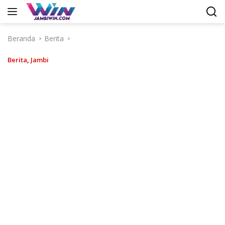
Langsung
ke
konten
Beranda
Berita
Berita
,
Jambi