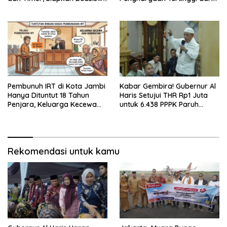
hingga 1.000 Set Meja-Kursi
Kemnaker
Sekolah
Pembunuh IRT di Kota Jambi
Kabar Gembira! Gubernur Al
Hanya Dituntut 18 Tahun
Haris Setujui THR Rp1 Juta
Penjara, Keluarga Kecewa
untuk 6.438 PPPK Paruh
dan Minta Hukuman Mati
Waktu di Jambi
Rekomendasi untuk kamu