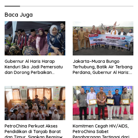
Baca Juga
Gubernur Al Haris Harap
Jakarta–Muara Bungo
Kenduri Sko Jadi Pemersatu
Terhubung, Batik Air Terbang
dan Dorong Perbaikan
Perdana, Gubernur Al Haris:
Sarana Desa
Ini Kunci Pemerataan
PetroChina Perkuat Akses
Komitmen Cegah HIV/AIDS,
Pendidikan di Tanjab Barat
PetroChina Sabet
dan Timur, Siapkan Beasiswa
Penghargaan Tertinggi dari