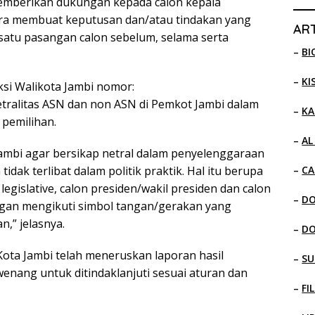
emberikan dukungan kepada calon kepala
ara membuat keputusan dan/atau tindakan yang
ART
atu pasangan calon sebelum, selama serta
–
BI
–
KI
ksi Walikota Jambi nomor:
tralitas ASN dan non ASN di Pemkot Jambi dalam
–
KA
pemilihan.
–
AL
ambi agar bersikap netral dalam penyelenggaraan
–
CA
dak terlibat dalam politik praktik. Hal itu berupa
gislative, calon presiden/wakil presiden dan calon
–
D
ngan mengikuti simbol tangan/gerakan yang
,” jelasnya.
–
D
Kota Jambi telah meneruskan laporan hasil
–
SU
nang untuk ditindaklanjuti sesuai aturan dan
–
FI