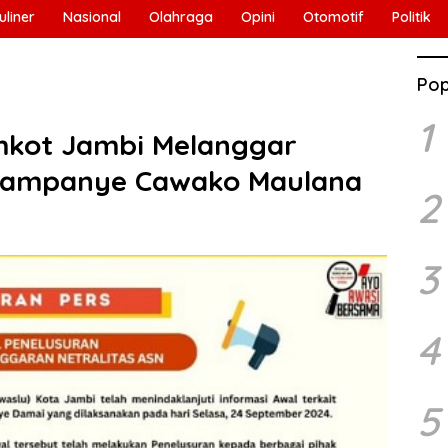
uliner
Nasional
Olahraga
Opini
Otomotif
Politik
Pop
1
mkot Jambi Melanggar
 Kampanye Cawako Maulana
2
3
4
5