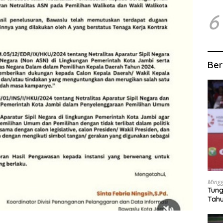
6
Ber
Mingg
Tung
Tahu