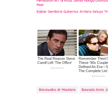
Pembunuh IRT di Kota Jambi Hanya Dituntu
Mati
Kabar Gembira! Gubernur Al Haris Setujui T
Bacawako dr Maulana
Bawaslu Kota J