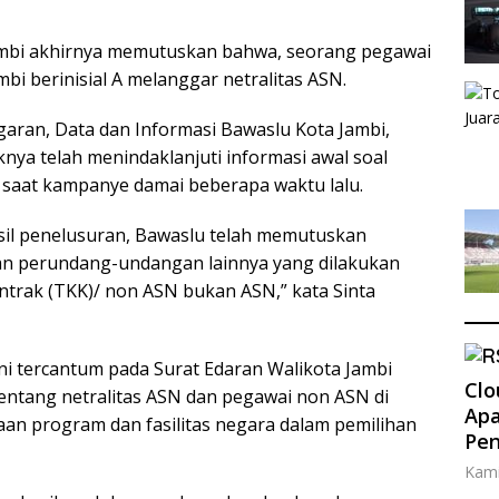
ambi akhirnya memutuskan bahwa, seorang pegawai
i berinisial A melanggar netralitas ASN.
aran, Data dan Informasi Bawaslu Kota Jambi,
nya telah menindaklanjuti informasi awal soal
 saat kampanye damai beberapa waktu lalu.
sil penelusuran, Bawaslu telah memutuskan
an perundang-undangan lainnya yang dilakukan
ntrak (TKK)/ non ASN bukan ASN,” kata Sinta
ni tercantum pada Surat Edaran Walikota Jambi
Clo
ntang netralitas ASN dan pegawai non ASN di
Apa
an program dan fasilitas negara dalam pemilihan
Pe
Kami