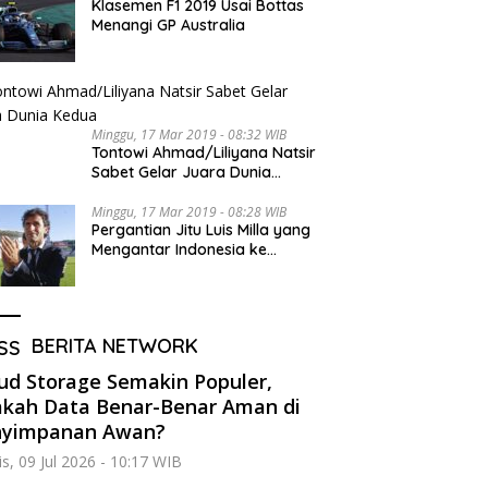
Klasemen F1 2019 Usai Bottas
Menangi GP Australia
Minggu, 17 Mar 2019 - 08:32 WIB
Tontowi Ahmad/Liliyana Natsir
Sabet Gelar Juara Dunia
Kedua
Minggu, 17 Mar 2019 - 08:28 WIB
Pergantian Jitu Luis Milla yang
Mengantar Indonesia ke
Semifinal
BERITA NETWORK
ud Storage Semakin Populer,
kah Data Benar-Benar Aman di
nyimpanan Awan?
s, 09 Jul 2026 - 10:17 WIB