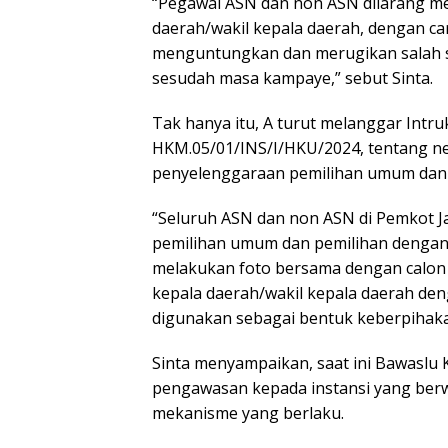
“Pegawai ASN dan non ASN dilarang m
daerah/wakil kepala daerah, dengan c
menguntungkan dan merugikan salah s
sesudah masa kampaye,” sebut Sinta.
Tak hanya itu, A turut melanggar Intru
HKM.05/01/INS/I/HKU/2024, tentang ne
penyelenggaraan pemilihan umum dan 
“Seluruh ASN dan non ASN di Pemkot J
pemilihan umum dan pemilihan dengan ti
melakukan foto bersama dengan calon le
kepala daerah/wakil kepala daerah de
digunakan sebagai bentuk keberpihakan
Sinta menyampaikan, saat ini Bawaslu 
pengawasan kepada instansi yang berwe
mekanisme yang berlaku.