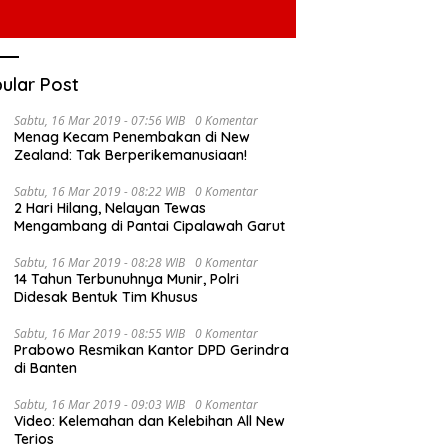
ular Post
Sabtu, 16 Mar 2019 - 07:56 WIB
0 Komentar
Menag Kecam Penembakan di New
Zealand: Tak Berperikemanusiaan!
Sabtu, 16 Mar 2019 - 08:22 WIB
0 Komentar
2 Hari Hilang, Nelayan Tewas
Mengambang di Pantai Cipalawah Garut
Sabtu, 16 Mar 2019 - 08:28 WIB
0 Komentar
14 Tahun Terbunuhnya Munir, Polri
Didesak Bentuk Tim Khusus
Sabtu, 16 Mar 2019 - 08:55 WIB
0 Komentar
Prabowo Resmikan Kantor DPD Gerindra
di Banten
Sabtu, 16 Mar 2019 - 09:03 WIB
0 Komentar
Video: Kelemahan dan Kelebihan All New
Terios