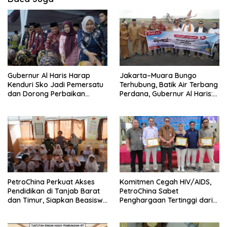
Gubernur Al Haris Harap
Jakarta–Muara Bungo
Kenduri Sko Jadi Pemersatu
Terhubung, Batik Air Terbang
dan Dorong Perbaikan
Perdana, Gubernur Al Haris:
Sarana Desa
Ini Kunci Pemerataan
PetroChina Perkuat Akses
Komitmen Cegah HIV/AIDS,
Pendidikan di Tanjab Barat
PetroChina Sabet
dan Timur, Siapkan Beasiswa
Penghargaan Tertinggi dari
hingga 1.000 Set Meja-Kursi
Kemnaker
Sekolah