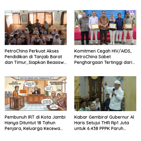
Sarana Desa
Ini Kunci Pemerataan
PetroChina Perkuat Akses
Komitmen Cegah HIV/AIDS,
Pendidikan di Tanjab Barat
PetroChina Sabet
dan Timur, Siapkan Beasiswa
Penghargaan Tertinggi dari
hingga 1.000 Set Meja-Kursi
Kemnaker
Sekolah
Pembunuh IRT di Kota Jambi
Kabar Gembira! Gubernur Al
Hanya Dituntut 18 Tahun
Haris Setujui THR Rp1 Juta
Penjara, Keluarga Kecewa
untuk 6.438 PPPK Paruh
dan Minta Hukuman Mati
Waktu di Jambi