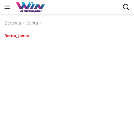
Langsung
ke
konten
Beranda
Berita
Berita
,
Jambi