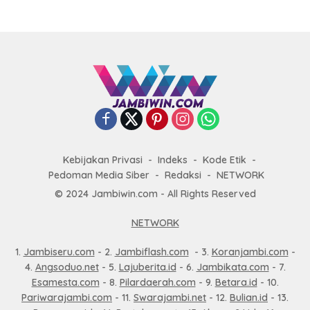
Kebijakan Privasi
Indeks
Kode Etik
Pedoman Media Siber
Redaksi
NETWORK
© 2024 Jambiwin.com - All Rights Reserved
NETWORK
1.
Jambiseru.com
- 2.
Jambiflash.com
- 3.
Koranjambi.com
-
4.
Angsoduo.net
- 5.
Lajuberita.id
- 6.
Jambikata.com
- 7.
Esamesta.com
- 8.
Pilardaerah.com
- 9.
Betara.id
- 10.
Pariwarajambi.com
- 11.
Swarajambi.net
- 12.
Bulian.id
- 13.