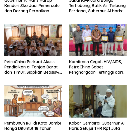
Gubernur Al Haris Harap
Jakarta–Muara Bungo
Kenduri Sko Jadi Pemersatu
Terhubung, Batik Air Terbang
dan Dorong Perbaikan
Perdana, Gubernur Al Haris:
Sarana Desa
Ini Kunci Pemerataan
PetroChina Perkuat Akses
Komitmen Cegah HIV/AIDS,
Pendidikan di Tanjab Barat
PetroChina Sabet
dan Timur, Siapkan Beasiswa
Penghargaan Tertinggi dari
hingga 1.000 Set Meja-Kursi
Kemnaker
Sekolah
Pembunuh IRT di Kota Jambi
Kabar Gembira! Gubernur Al
Hanya Dituntut 18 Tahun
Haris Setujui THR Rp1 Juta