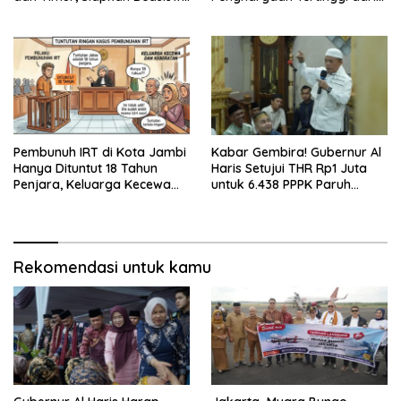
hingga 1.000 Set Meja-Kursi
Kemnaker
Sekolah
Pembunuh IRT di Kota Jambi
Kabar Gembira! Gubernur Al
Hanya Dituntut 18 Tahun
Haris Setujui THR Rp1 Juta
Penjara, Keluarga Kecewa
untuk 6.438 PPPK Paruh
dan Minta Hukuman Mati
Waktu di Jambi
Rekomendasi untuk kamu