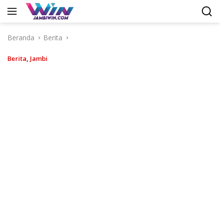
Langsung
ke
konten
Beranda
Berita
Berita
,
Jambi