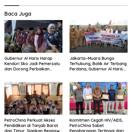
Baca Juga
Gubernur Al Haris Harap
Jakarta–Muara Bungo
Kenduri Sko Jadi Pemersatu
Terhubung, Batik Air Terbang
dan Dorong Perbaikan
Perdana, Gubernur Al Haris:
Sarana Desa
Ini Kunci Pemerataan
PetroChina Perkuat Akses
Komitmen Cegah HIV/AIDS,
Pendidikan di Tanjab Barat
PetroChina Sabet
dan Timur, Siapkan Beasiswa
Penghargaan Tertinggi dari