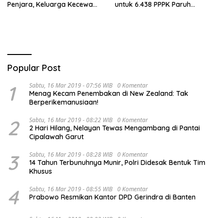
Penjara, Keluarga Kecewa
untuk 6.438 PPPK Paruh
dan Minta Hukuman Mati
Waktu di Jambi
Popular Post
1
Sabtu, 16 Mar 2019 - 07:56 WIB
0 Komentar
Menag Kecam Penembakan di New Zealand: Tak
Berperikemanusiaan!
2
Sabtu, 16 Mar 2019 - 08:22 WIB
0 Komentar
2 Hari Hilang, Nelayan Tewas Mengambang di Pantai
Cipalawah Garut
3
Sabtu, 16 Mar 2019 - 08:28 WIB
0 Komentar
14 Tahun Terbunuhnya Munir, Polri Didesak Bentuk Tim
Khusus
4
Sabtu, 16 Mar 2019 - 08:55 WIB
0 Komentar
Prabowo Resmikan Kantor DPD Gerindra di Banten