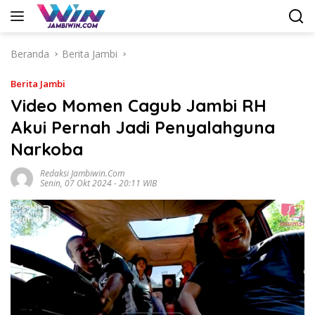
Langsung
ke
konten
Beranda
Berita Jambi
Berita Jambi
Video Momen Cagub Jambi RH
Akui Pernah Jadi Penyalahguna
Narkoba
Redaksi Jambiwin.com
Senin, 07 Okt 2024 - 20:11 WIB