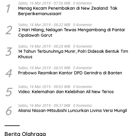
1
Sabtu, 16 Mar 2019 - 07:56 WIB
0 Komentar
Menag Kecam Penembakan di New Zealand: Tak
Berperikemanusiaan!
2
Sabtu, 16 Mar 2019 - 08:22 WIB
0 Komentar
2 Hari Hilang, Nelayan Tewas Mengambang di Pantai
Cipalawah Garut
3
Sabtu, 16 Mar 2019 - 08:28 WIB
0 Komentar
14 Tahun Terbunuhnya Munir, Polri Didesak Bentuk Tim
Khusus
4
Sabtu, 16 Mar 2019 - 08:55 WIB
0 Komentar
Prabowo Resmikan Kantor DPD Gerindra di Banten
5
Sabtu, 16 Mar 2019 - 09:03 WIB
0 Komentar
Video: Kelemahan dan Kelebihan All New Terios
6
Sabtu, 16 Mar 2019 - 09:37 WIB
0 Komentar
Aliansi Nissan-Mitsubishi Luncurkan Livina Versi Mungil
Berita Olahraga