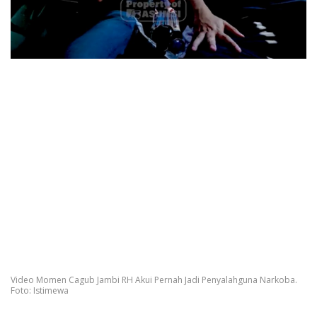
Video Momen Cagub Jambi RH Akui Pernah Jadi Penyalahguna Narkoba.
Foto: Istimewa