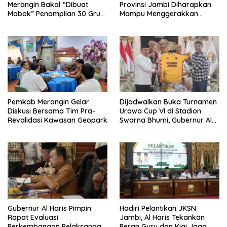
Merangin Bakal “Dibuat
Provinsi Jambi Diharapkan
Mabok” Penampilan 30 Grup
Mampu Menggerakkan
Jaranan Kuda Lumping
Ekonomi Pelaku UMKM
Pemkab Merangin Gelar
Dijadwalkan Buka Turnamen
Diskusi Bersama Tim Pra-
Urawa Cup VI di Stadion
Revalidasi Kawasan Geopark
Swarna Bhumi, Gubernur Al
Haris Siap Berlaga Lawan
Tim Urawa
Gubernur Al Haris Pimpin
Hadiri Pelantikan JKSN
Rapat Evaluasi
Jambi, Al Haris Tekankan
Perkembangan Pelaksanaan
Peran Guru dan Kiai Jaga