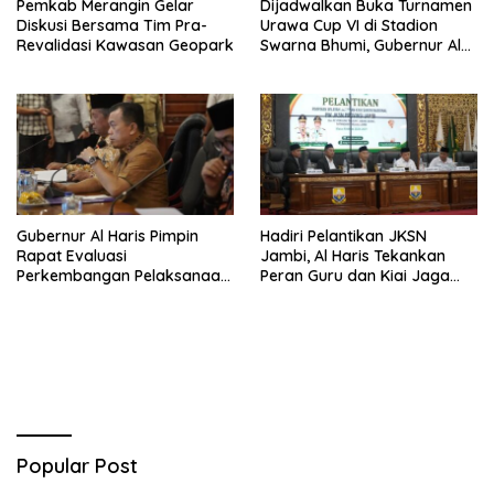
Pemkab Merangin Gelar
Dijadwalkan Buka Turnamen
Diskusi Bersama Tim Pra-
Urawa Cup VI di Stadion
Revalidasi Kawasan Geopark
Swarna Bhumi, Gubernur Al
Haris Siap Berlaga Lawan
Tim Urawa
Gubernur Al Haris Pimpin
Hadiri Pelantikan JKSN
Rapat Evaluasi
Jambi, Al Haris Tekankan
Perkembangan Pelaksanaan
Peran Guru dan Kiai Jaga
Kegiatan Pembangunan
Moral Generasi Bangsa
Triwulan II TA 2026
Popular Post