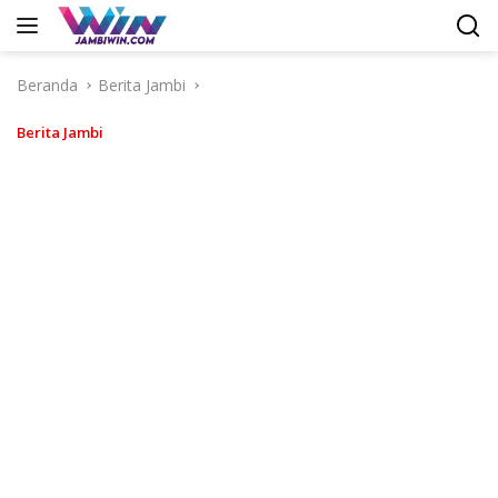
Langsung
ke
konten
Beranda
Berita Jambi
Berita Jambi