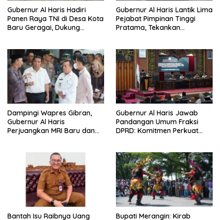
Gubernur Al Haris Hadiri
Gubernur Al Haris Lantik Lima
Panen Raya TNI di Desa Kota
Pejabat Pimpinan Tinggi
Baru Geragai, Dukung
Pratama, Tekankan
Ketahanan Pangan
Penguatan Kinerja,
Kekompakan Tim, dan
Integritas
Dampingi Wapres Gibran,
Gubernur Al Haris Jawab
Gubernur Al Haris
Pandangan Umum Fraksi
Perjuangkan MRI Baru dan
DPRD: Komitmen Perkuat
Tambahan Dokter Spesialis
Tata Kelola dan
untuk RSUD Raden Mattaher
Kesejahteraan Masyarakat
Bantah Isu Raibnya Uang
Bupati Merangin: Kirab