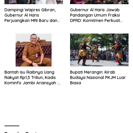
Dampingi Wapres Gibran,
Gubernur Al Haris Jawab
Gubernur Al Haris
Pandangan Umum Fraksi
Perjuangkan MRI Baru dan
DPRD: Komitmen Perkuat
Tambahan Dokter Spesialis
Tata Kelola dan
untuk RSUD Raden Mattaher
Kesejahteraan Masyarakat
Bantah Isu Raibnya Uang
Bupati Merangin: Kirab
Rakyat Rp1,5 Triliun, Kadis
Budaya Nasional PKJM Luar
Kominfo Jambi Ariansyah :
Biasa
Itu Hoaks dan Akumulasi
Temuan Lintas Gubernur
Sejak 2002