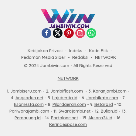
Kebijakan Privasi
Indeks
Kode Etik
Pedoman Media Siber
Redaksi
NETWORK
© 2024 Jambiwin.com - All Rights Reserved
NETWORK
1.
Jambiseru.com
- 2.
Jambiflash.com
- 3.
Koranjambi.com
-
4.
Angsoduo.net
- 5.
Lajuberita.id
- 6.
Jambikata.com
- 7.
Esamesta.com
- 8.
Pilardaerah.com
- 9.
Betara.id
- 10.
Pariwarajambi.com
- 11.
Swarajambi.net
- 12.
Bulian.id
- 13.
Pemayung.id
- 14.
Portalone.net
- 15.
Aksara24.id
- 16.
Kerinciexpose.com