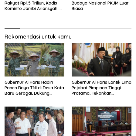
Rakyat Rp1,5 Triliun, Kadis
Budaya Nasional PKJM Luar
Kominfo Jambi Ariansyah :
Biasa
Itu Hoaks dan Akumulasi
Temuan Lintas Gubernur
Sejak 2002
Rekomendasi untuk kamu
Gubernur Al Haris Hadiri
Gubernur Al Haris Lantik Lima
Panen Raya TNI di Desa Kota
Pejabat Pimpinan Tinggi
Baru Geragai, Dukung
Pratama, Tekankan
Ketahanan Pangan
Penguatan Kinerja,
Kekompakan Tim, dan
Integritas