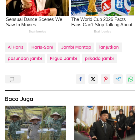
Al Haris
Haris-Sani
Jambi Mantap
lanjutkan
pasundan jambi
Pilgub Jambi
pilkada jambi
Baca Juga