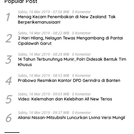
Popular Post
1
Sabtu, 16 Mar 2019 - 07:56 WIB
0 Komentar
Menag Kecam Penembakan di New Zealand: Tak
Berperikemanusiaan!
2
Sabtu, 16 Mar 2019 - 08:22 WIB
0 Komentar
2 Hari Hilang, Nelayan Tewas Mengambang di Pantai
Cipalawah Garut
3
Sabtu, 16 Mar 2019 - 08:28 WIB
0 Komentar
14 Tahun Terbunuhnya Munir, Polri Didesak Bentuk Tim
Khusus
4
Sabtu, 16 Mar 2019 - 08:55 WIB
0 Komentar
Prabowo Resmikan Kantor DPD Gerindra di Banten
5
Sabtu, 16 Mar 2019 - 09:03 WIB
0 Komentar
Video: Kelemahan dan Kelebihan All New Terios
6
Sabtu, 16 Mar 2019 - 09:37 WIB
0 Komentar
Aliansi Nissan-Mitsubishi Luncurkan Livina Versi Mungil