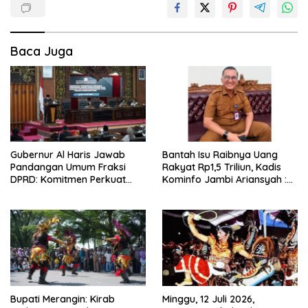
Baca Juga
Gubernur Al Haris Jawab
Bantah Isu Raibnya Uang
Pandangan Umum Fraksi
Rakyat Rp1,5 Triliun, Kadis
DPRD: Komitmen Perkuat
Kominfo Jambi Ariansyah :
Tata Kelola dan
Itu Hoaks dan Akumulasi
Kesejahteraan Masyarakat
Temuan Lintas Gubernur
Sejak 2002
Bupati Merangin: Kirab
Minggu, 12 Juli 2026,