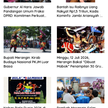
Gubernur Al Haris Jawab
Bantah Isu Raibnya Uang
Pandangan Umum Fraksi
Rakyat Rp1,5 Triliun, Kadis
DPRD: Komitmen Perkuat
Kominfo Jambi Ariansyah :
Tata Kelola dan
Itu Hoaks dan Akumulasi
Kesejahteraan Masyarakat
Temuan Lintas Gubernur
Sejak 2002
Bupati Merangin: Kirab
Minggu, 12 Juli 2026,
Budaya Nasional PKJM Luar
Merangin Bakal “Dibuat
Biasa
Mabok” Penampilan 30 Grup
Jaranan Kuda Lumping