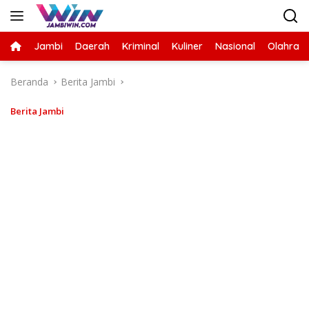
Langsung
ke
konten
Jambi
Daerah
Kriminal
Kuliner
Nasional
Olahrag
Beranda
Berita Jambi
Berita Jambi